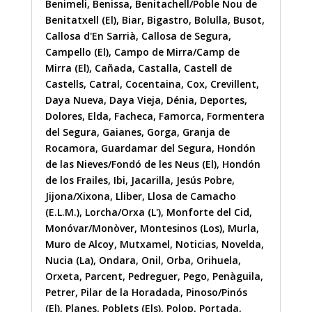
Benimeli
,
Benissa
,
Benitachell/Poble Nou de
Benitatxell (El)
,
Biar
,
Bigastro
,
Bolulla
,
Busot
,
Callosa d'En Sarrià
,
Callosa de Segura
,
Campello (El)
,
Campo de Mirra/Camp de
Mirra (El)
,
Cañada
,
Castalla
,
Castell de
Castells
,
Catral
,
Cocentaina
,
Cox
,
Crevillent
,
Daya Nueva
,
Daya Vieja
,
Dénia
,
Deportes
,
Dolores
,
Elda
,
Facheca
,
Famorca
,
Formentera
del Segura
,
Gaianes
,
Gorga
,
Granja de
Rocamora
,
Guardamar del Segura
,
Hondón
de las Nieves/Fondó de les Neus (El)
,
Hondón
de los Frailes
,
Ibi
,
Jacarilla
,
Jesús Pobre
,
Jijona/Xixona
,
Lliber
,
Llosa de Camacho
(E.L.M.)
,
Lorcha/Orxa (L')
,
Monforte del Cid
,
Monóvar/Monòver
,
Montesinos (Los)
,
Murla
,
Muro de Alcoy
,
Mutxamel
,
Noticias
,
Novelda
,
Nucia (La)
,
Ondara
,
Onil
,
Orba
,
Orihuela
,
Orxeta
,
Parcent
,
Pedreguer
,
Pego
,
Penàguila
,
Petrer
,
Pilar de la Horadada
,
Pinoso/Pinós
(El)
,
Planes
,
Poblets (Els)
,
Polop
,
Portada
,