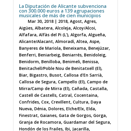
La Diputación de Alicante subvenciona
con 300.000 euros a 139 agrupaciones
musicales de más de cien municipios
Mar 30, 2018
|
2018
,
Agost
,
Agres
,
Aigües
,
Albatera
,
Alcoleja
,
Alcoy/Alcoi
,
Alfafara
,
Alfàs del Pi (L')
,
Algorfa
,
Algueña
,
Alicante/Alacant
,
Almoradí
,
Altea
,
Aspe
,
Banyeres de Mariola
,
Beneixama
,
Benejúzar
,
Benferri
,
Beniarbeig
,
Beniarrés
,
Benidoleig
,
Benidorm
,
Benilloba
,
Benimeli
,
Benissa
,
Benitachell/Poble Nou de Benitatxell (El)
,
Biar
,
Bigastro
,
Busot
,
Callosa d'En Sarrià
,
Callosa de Segura
,
Campello (El)
,
Campo de
Mirra/Camp de Mirra (El)
,
Cañada
,
Castalla
,
Castell de Castells
,
Catral
,
Cocentaina
,
Confrides
,
Cox
,
Crevillent
,
Cultura
,
Daya
Nueva
,
Dénia
,
Dolores
,
Elche/Elx
,
Elda
,
Finestrat
,
Gaianes
,
Gata de Gorgos
,
Gorga
,
Granja de Rocamora
,
Guardamar del Segura
,
Hondón de los Frailes
,
Ibi
,
Jacarilla
,