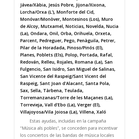
Jávea/Xàbia
,
Jesús Pobre
,
Jijona/Xixona
,
Lorcha/Orxa (L')
,
Monforte del Cid
,
Monóvar/Monòver
,
Montesinos (Los)
,
Muro
de Alcoy
,
Mutxamel
,
Noticias
,
Novelda
,
Nucia
(La)
,
Ondara
,
Onil
,
Orba
,
Orihuela
,
Orxeta
,
Parcent
,
Pedreguer
,
Pego
,
Penàguila
,
Petrer
,
Pilar de la Horadada
,
Pinoso/Pinós (El)
,
Planes
,
Poblets (Els)
,
Polop
,
Portada
,
Rafal
,
Redován
,
Relleu
,
Rojales
,
Romana (La)
,
San
Fulgencio
,
San Isidro
,
San Miguel de Salinas
,
San Vicente del Raspeig/Sant Vicent del
Raspeig
,
Sant Joan d'Alacant
,
Santa Pola
,
Sax
,
Sella
,
Tàrbena
,
Teulada
,
Torremanzanas/Torre de les Maçanes (La)
,
Torrevieja
,
Vall d'Ebo (La)
,
Verger (El)
,
Villajoyosa/Vila Joiosa (La)
,
Villena
,
Xaló
Estas ayudas, incluidas en la campaña
“Música als pobles”, se conceden para incentivar
los conciertos de las bandas de música locales