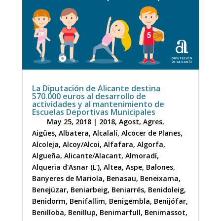
La Diputación de Alicante destina
570.000 euros al desarrollo de
actividades y al mantenimiento de
Escuelas Deportivas Municipales
May 25, 2018
|
2018
,
Agost
,
Agres
,
Aigües
,
Albatera
,
Alcalalí
,
Alcocer de Planes
,
Alcoleja
,
Alcoy/Alcoi
,
Alfafara
,
Algorfa
,
Algueña
,
Alicante/Alacant
,
Almoradí
,
Alqueria d'Asnar (L')
,
Altea
,
Aspe
,
Balones
,
Banyeres de Mariola
,
Benasau
,
Beneixama
,
Benejúzar
,
Beniarbeig
,
Beniarrés
,
Benidoleig
,
Benidorm
,
Benifallim
,
Benigembla
,
Benijófar
,
Benilloba
,
Benillup
,
Benimarfull
,
Benimassot
,