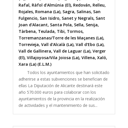
Rafal
,
Ràfol d'Almúnia (El)
,
Redován
,
Relleu
,
Rojales
,
Romana (La)
,
Sagra
,
Salinas
,
San
Fulgencio
,
San Isidro
,
Sanet y Negrals
,
Sant
Joan d'Alacant
,
Santa Pola
,
Sella
,
Senija
,
Tàrbena
,
Teulada
,
Tibi
,
Tormos
,
Torremanzanas/Torre de les Maçanes (La)
,
Torrevieja
,
Vall d'Alcalà (La)
,
Vall d'Ebo (La)
,
Vall de Gallinera
,
Vall de Laguar (La)
,
Verger
(El)
,
Villajoyosa/Vila Joiosa (La)
,
Villena
,
Xaló
,
Xara (La) (E.L.M.)
Todos los ayuntamientos que han solicitado
adherirse a estas subvenciones se benefician de
ellas La Diputación de Alicante destinará este
año 570.000 euros para colaborar con los
ayuntamientos de la provincia en la realización
de actividades y el mantenimiento de sus...