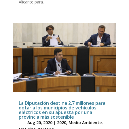
Alicante para...
La Diputación destina 2,7 millones para
dotar a los municipios de vehículos
eléctricos en su apuesta por una
provincia más sostenible
Aug 20, 2020
|
2020
,
Medio Ambiente
,