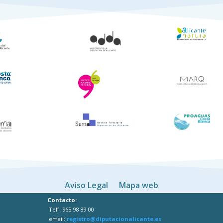
Aviso Legal
Mapa web
Contacto:
Telf. 965 98 89 00
email:
registro@diputacionalicante.es