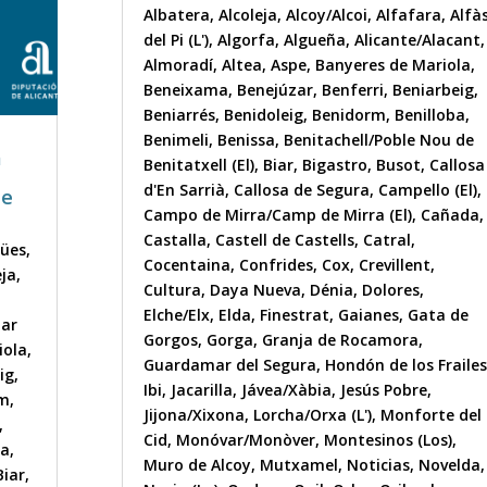
Albatera
,
Alcoleja
,
Alcoy/Alcoi
,
Alfafara
,
Alfà
del Pi (L')
,
Algorfa
,
Algueña
,
Alicante/Alacant
,
Almoradí
,
Altea
,
Aspe
,
Banyeres de Mariola
,
Beneixama
,
Benejúzar
,
Benferri
,
Beniarbeig
,
Beniarrés
,
Benidoleig
,
Benidorm
,
Benilloba
,
Benimeli
,
Benissa
,
Benitachell/Poble Nou de
a
Benitatxell (El)
,
Biar
,
Bigastro
,
Busot
,
Callosa
d'En Sarrià
,
Callosa de Segura
,
Campello (El)
,
de
Campo de Mirra/Camp de Mirra (El)
,
Cañada
,
Castalla
,
Castell de Castells
,
Catral
,
gües
,
Cocentaina
,
Confrides
,
Cox
,
Crevillent
,
eja
,
Cultura
,
Daya Nueva
,
Dénia
,
Dolores
,
Elche/Elx
,
Elda
,
Finestrat
,
Gaianes
,
Gata de
nar
Gorgos
,
Gorga
,
Granja de Rocamora
,
iola
,
Guardamar del Segura
,
Hondón de los Frailes
ig
,
Ibi
,
Jacarilla
,
Jávea/Xàbia
,
Jesús Pobre
,
im
,
Jijona/Xixona
,
Lorcha/Orxa (L')
,
Monforte del
,
Cid
,
Monóvar/Monòver
,
Montesinos (Los)
,
sa
,
Muro de Alcoy
,
Mutxamel
,
Noticias
,
Novelda
,
Biar
,