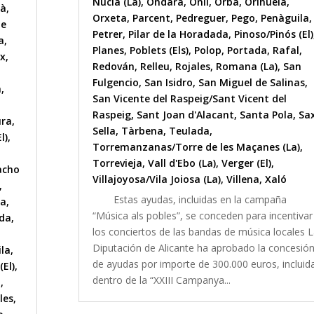
Nucia (La)
,
Ondara
,
Onil
,
Orba
,
Orihuela
,
ià
,
Orxeta
,
Parcent
,
Pedreguer
,
Pego
,
Penàguila
,
de
Petrer
,
Pilar de la Horadada
,
Pinoso/Pinós (El)
a
,
Planes
,
Poblets (Els)
,
Polop
,
Portada
,
Rafal
,
x
,
Redován
,
Relleu
,
Rojales
,
Romana (La)
,
San
Fulgencio
,
San Isidro
,
San Miguel de Salinas
,
a
,
San Vicente del Raspeig/Sant Vicent del
Raspeig
,
Sant Joan d'Alacant
,
Santa Pola
,
Sa
ura
,
Sella
,
Tàrbena
,
Teulada
,
l)
,
Torremanzanas/Torre de les Maçanes (La)
,
Torrevieja
,
Vall d'Ebo (La)
,
Verger (El)
,
acho
Villajoyosa/Vila Joiosa (La)
,
Villena
,
Xaló
,
Estas ayudas, incluidas en la campaña
la
,
“Música als pobles”, se conceden para incentivar
lda
,
los conciertos de las bandas de música locales 
Diputación de Alicante ha aprobado la concesió
ila
,
de ayudas por importe de 300.000 euros, incluid
(El)
,
dentro de la “XXIII Campanya...
l
,
les
,