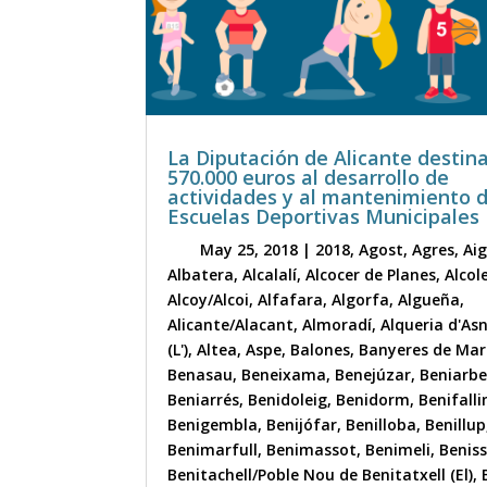
La Diputación de Alicante destin
570.000 euros al desarrollo de
actividades y al mantenimiento 
Escuelas Deportivas Municipales
May 25, 2018
|
2018
,
Agost
,
Agres
,
Ai
Albatera
,
Alcalalí
,
Alcocer de Planes
,
Alcol
Alcoy/Alcoi
,
Alfafara
,
Algorfa
,
Algueña
,
Alicante/Alacant
,
Almoradí
,
Alqueria d'As
(L')
,
Altea
,
Aspe
,
Balones
,
Banyeres de Mar
Benasau
,
Beneixama
,
Benejúzar
,
Beniarbe
Beniarrés
,
Benidoleig
,
Benidorm
,
Benifall
Benigembla
,
Benijófar
,
Benilloba
,
Benillup
Benimarfull
,
Benimassot
,
Benimeli
,
Benis
Benitachell/Poble Nou de Benitatxell (El)
,