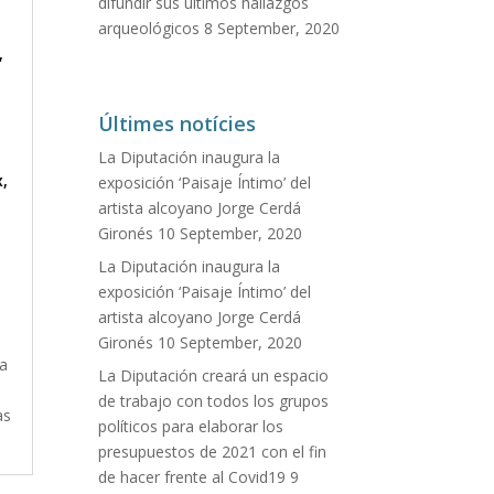
difundir sus últimos hallazgos
arqueológicos
8 September, 2020
,
Últimes notícies
La Diputación inaugura la
x
,
exposición ‘Paisaje Íntimo’ del
artista alcoyano Jorge Cerdá
Gironés
10 September, 2020
La Diputación inaugura la
exposición ‘Paisaje Íntimo’ del
artista alcoyano Jorge Cerdá
Gironés
10 September, 2020
La
La Diputación creará un espacio
n
de trabajo con todos los grupos
as
políticos para elaborar los
presupuestos de 2021 con el fin
de hacer frente al Covid19
9