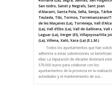
Romana (La)
,
Sagra
,
Salinas
,
San Fulgenci
San Isidro
,
Sanet y Negrals
,
Sant Joan
d'Alacant
,
Santa Pola
,
Sella
,
Senija
,
Tàrbe
Teulada
,
Tibi
,
Tormos
,
Torremanzanas/T
de les Maçanes (La)
,
Torrevieja
,
Vall d'Alca
(La)
,
Vall d'Ebo (La)
,
Vall de Gallinera
,
Vall 
Laguar (La)
,
Verger (El)
,
Villajoyosa/Vila Jo
(La)
,
Villena
,
Xaló
,
Xara (La) (E.L.M.)
Todos los ayuntamientos que han solici
adherirse a estas subvenciones se benefician
ellas La Diputación de Alicante destinará est
570.000 euros para colaborar con los
ayuntamientos de la provincia en la realizaci
actividades y el mantenimiento de sus...