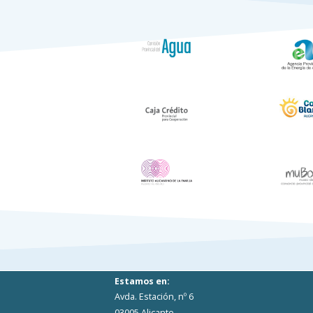
Estamos en:
Avda. Estación, nº 6
03005 Alicante