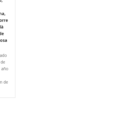
o
,
na
,
orre
là
de
iosa
tado
 de
e año
ón de