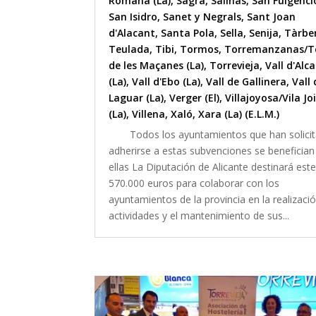
Romana (La)
,
Sagra
,
Salinas
,
San Fulgenci
San Isidro
,
Sanet y Negrals
,
Sant Joan
d'Alacant
,
Santa Pola
,
Sella
,
Senija
,
Tàrbe
Teulada
,
Tibi
,
Tormos
,
Torremanzanas/T
de les Maçanes (La)
,
Torrevieja
,
Vall d'Alca
(La)
,
Vall d'Ebo (La)
,
Vall de Gallinera
,
Vall 
Laguar (La)
,
Verger (El)
,
Villajoyosa/Vila Jo
(La)
,
Villena
,
Xaló
,
Xara (La) (E.L.M.)
Todos los ayuntamientos que han solici
adherirse a estas subvenciones se benefician
ellas La Diputación de Alicante destinará est
570.000 euros para colaborar con los
ayuntamientos de la provincia en la realizaci
actividades y el mantenimiento de sus...