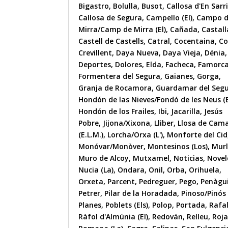
Bigastro
,
Bolulla
,
Busot
,
Callosa d'En Sarr
Callosa de Segura
,
Campello (El)
,
Campo 
Mirra/Camp de Mirra (El)
,
Cañada
,
Castall
Castell de Castells
,
Catral
,
Cocentaina
,
Co
Crevillent
,
Daya Nueva
,
Daya Vieja
,
Dénia
,
Deportes
,
Dolores
,
Elda
,
Facheca
,
Famorc
Formentera del Segura
,
Gaianes
,
Gorga
,
Granja de Rocamora
,
Guardamar del Seg
Hondón de las Nieves/Fondó de les Neus (E
Hondón de los Frailes
,
Ibi
,
Jacarilla
,
Jesús
Pobre
,
Jijona/Xixona
,
Lliber
,
Llosa de Cam
(E.L.M.)
,
Lorcha/Orxa (L')
,
Monforte del Cid
Monóvar/Monòver
,
Montesinos (Los)
,
Mur
Muro de Alcoy
,
Mutxamel
,
Noticias
,
Nove
Nucia (La)
,
Ondara
,
Onil
,
Orba
,
Orihuela
,
Orxeta
,
Parcent
,
Pedreguer
,
Pego
,
Penàgu
Petrer
,
Pilar de la Horadada
,
Pinoso/Pinós 
Planes
,
Poblets (Els)
,
Polop
,
Portada
,
Rafa
Ràfol d'Almúnia (El)
,
Redován
,
Relleu
,
Roja