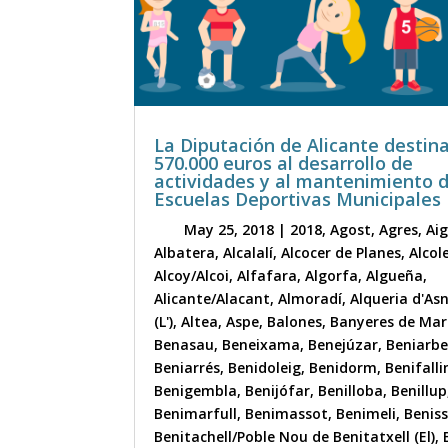
La Diputación de Alicante destin
570.000 euros al desarrollo de
actividades y al mantenimiento 
Escuelas Deportivas Municipales
May 25, 2018
|
2018
,
Agost
,
Agres
,
Ai
Albatera
,
Alcalalí
,
Alcocer de Planes
,
Alcol
Alcoy/Alcoi
,
Alfafara
,
Algorfa
,
Algueña
,
Alicante/Alacant
,
Almoradí
,
Alqueria d'As
(L')
,
Altea
,
Aspe
,
Balones
,
Banyeres de Mar
Benasau
,
Beneixama
,
Benejúzar
,
Beniarbe
Beniarrés
,
Benidoleig
,
Benidorm
,
Benifall
Benigembla
,
Benijófar
,
Benilloba
,
Benillup
Benimarfull
,
Benimassot
,
Benimeli
,
Benis
Benitachell/Poble Nou de Benitatxell (El)
,