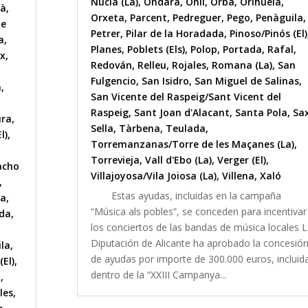
Nucia (La)
,
Ondara
,
Onil
,
Orba
,
Orihuela
,
ià
,
Orxeta
,
Parcent
,
Pedreguer
,
Pego
,
Penàguila
,
de
Petrer
,
Pilar de la Horadada
,
Pinoso/Pinós (El)
a
,
Planes
,
Poblets (Els)
,
Polop
,
Portada
,
Rafal
,
x
,
Redován
,
Relleu
,
Rojales
,
Romana (La)
,
San
Fulgencio
,
San Isidro
,
San Miguel de Salinas
,
a
,
San Vicente del Raspeig/Sant Vicent del
Raspeig
,
Sant Joan d'Alacant
,
Santa Pola
,
Sa
ura
,
Sella
,
Tàrbena
,
Teulada
,
l)
,
Torremanzanas/Torre de les Maçanes (La)
,
Torrevieja
,
Vall d'Ebo (La)
,
Verger (El)
,
acho
Villajoyosa/Vila Joiosa (La)
,
Villena
,
Xaló
,
Estas ayudas, incluidas en la campaña
la
,
“Música als pobles”, se conceden para incentivar
lda
,
los conciertos de las bandas de música locales 
Diputación de Alicante ha aprobado la concesió
ila
,
de ayudas por importe de 300.000 euros, incluid
(El)
,
dentro de la “XXIII Campanya...
l
,
les
,