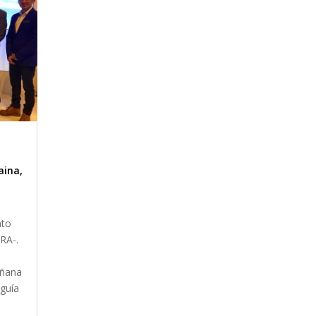
aina
,
ato
RA-.
añana
 guía