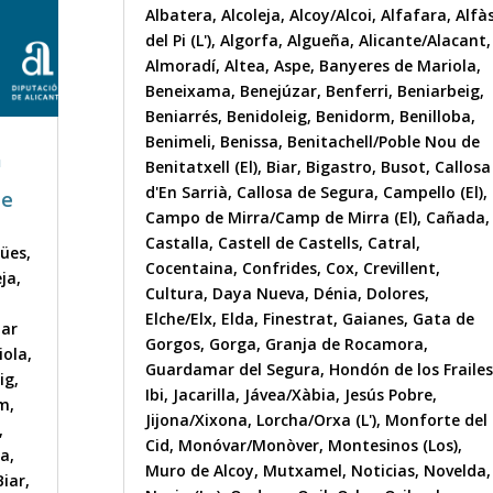
Albatera
,
Alcoleja
,
Alcoy/Alcoi
,
Alfafara
,
Alfà
del Pi (L')
,
Algorfa
,
Algueña
,
Alicante/Alacant
,
Almoradí
,
Altea
,
Aspe
,
Banyeres de Mariola
,
Beneixama
,
Benejúzar
,
Benferri
,
Beniarbeig
,
Beniarrés
,
Benidoleig
,
Benidorm
,
Benilloba
,
Benimeli
,
Benissa
,
Benitachell/Poble Nou de
a
Benitatxell (El)
,
Biar
,
Bigastro
,
Busot
,
Callosa
d'En Sarrià
,
Callosa de Segura
,
Campello (El)
,
de
Campo de Mirra/Camp de Mirra (El)
,
Cañada
,
Castalla
,
Castell de Castells
,
Catral
,
gües
,
Cocentaina
,
Confrides
,
Cox
,
Crevillent
,
eja
,
Cultura
,
Daya Nueva
,
Dénia
,
Dolores
,
Elche/Elx
,
Elda
,
Finestrat
,
Gaianes
,
Gata de
nar
Gorgos
,
Gorga
,
Granja de Rocamora
,
iola
,
Guardamar del Segura
,
Hondón de los Frailes
ig
,
Ibi
,
Jacarilla
,
Jávea/Xàbia
,
Jesús Pobre
,
im
,
Jijona/Xixona
,
Lorcha/Orxa (L')
,
Monforte del
,
Cid
,
Monóvar/Monòver
,
Montesinos (Los)
,
sa
,
Muro de Alcoy
,
Mutxamel
,
Noticias
,
Novelda
,
Biar
,