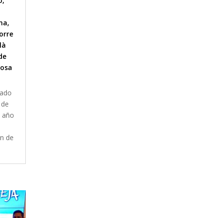
o
,
na
,
orre
là
de
iosa
tado
 de
e año
ón de