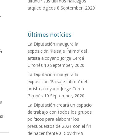
difundir sus últimos hallazgos
arqueológicos
8 September, 2020
,
Últimes notícies
La Diputación inaugura la
x
,
exposición ‘Paisaje Íntimo’ del
artista alcoyano Jorge Cerdá
Gironés
10 September, 2020
La Diputación inaugura la
exposición ‘Paisaje Íntimo’ del
artista alcoyano Jorge Cerdá
Gironés
10 September, 2020
La
La Diputación creará un espacio
n
de trabajo con todos los grupos
as
políticos para elaborar los
presupuestos de 2021 con el fin
de hacer frente al Covid19
9