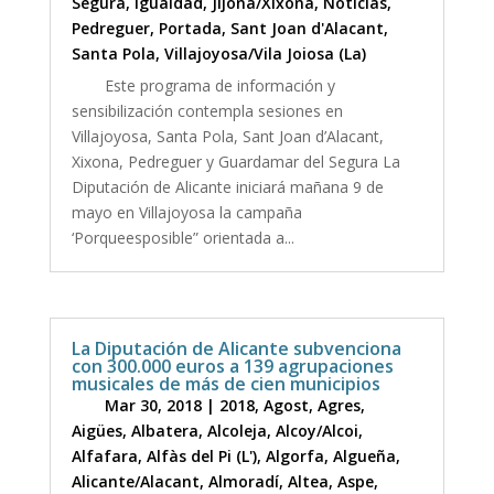
Segura
,
Igualdad
,
Jijona/Xixona
,
Noticias
,
Pedreguer
,
Portada
,
Sant Joan d'Alacant
,
Santa Pola
,
Villajoyosa/Vila Joiosa (La)
Este programa de información y
sensibilización contempla sesiones en
Villajoyosa, Santa Pola, Sant Joan d’Alacant,
Xixona, Pedreguer y Guardamar del Segura La
Diputación de Alicante iniciará mañana 9 de
mayo en Villajoyosa la campaña
‘Porqueesposible” orientada a...
La Diputación de Alicante subvenciona
con 300.000 euros a 139 agrupaciones
musicales de más de cien municipios
Mar 30, 2018
|
2018
,
Agost
,
Agres
,
Aigües
,
Albatera
,
Alcoleja
,
Alcoy/Alcoi
,
Alfafara
,
Alfàs del Pi (L')
,
Algorfa
,
Algueña
,
Alicante/Alacant
,
Almoradí
,
Altea
,
Aspe
,