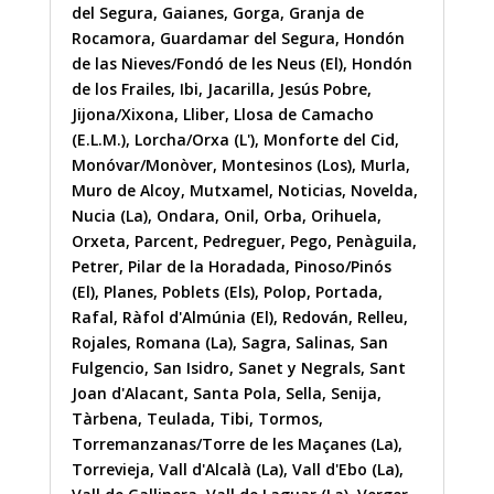
del Segura
,
Gaianes
,
Gorga
,
Granja de
Rocamora
,
Guardamar del Segura
,
Hondón
de las Nieves/Fondó de les Neus (El)
,
Hondón
de los Frailes
,
Ibi
,
Jacarilla
,
Jesús Pobre
,
Jijona/Xixona
,
Lliber
,
Llosa de Camacho
(E.L.M.)
,
Lorcha/Orxa (L')
,
Monforte del Cid
,
Monóvar/Monòver
,
Montesinos (Los)
,
Murla
,
Muro de Alcoy
,
Mutxamel
,
Noticias
,
Novelda
,
Nucia (La)
,
Ondara
,
Onil
,
Orba
,
Orihuela
,
Orxeta
,
Parcent
,
Pedreguer
,
Pego
,
Penàguila
,
Petrer
,
Pilar de la Horadada
,
Pinoso/Pinós
(El)
,
Planes
,
Poblets (Els)
,
Polop
,
Portada
,
Rafal
,
Ràfol d'Almúnia (El)
,
Redován
,
Relleu
,
Rojales
,
Romana (La)
,
Sagra
,
Salinas
,
San
Fulgencio
,
San Isidro
,
Sanet y Negrals
,
Sant
Joan d'Alacant
,
Santa Pola
,
Sella
,
Senija
,
Tàrbena
,
Teulada
,
Tibi
,
Tormos
,
Torremanzanas/Torre de les Maçanes (La)
,
Torrevieja
,
Vall d'Alcalà (La)
,
Vall d'Ebo (La)
,