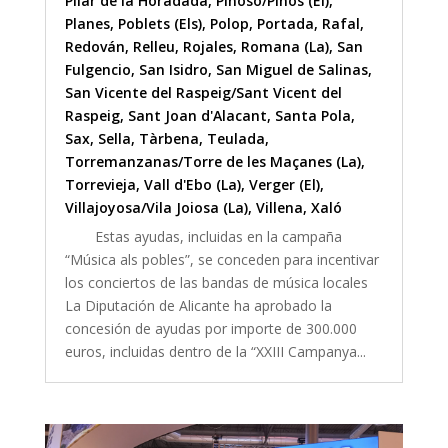
Pilar de la Horadada
,
Pinoso/Pinós (El)
,
Planes
,
Poblets (Els)
,
Polop
,
Portada
,
Rafal
,
Redován
,
Relleu
,
Rojales
,
Romana (La)
,
San
Fulgencio
,
San Isidro
,
San Miguel de Salinas
,
San Vicente del Raspeig/Sant Vicent del
Raspeig
,
Sant Joan d'Alacant
,
Santa Pola
,
Sax
,
Sella
,
Tàrbena
,
Teulada
,
Torremanzanas/Torre de les Maçanes (La)
,
Torrevieja
,
Vall d'Ebo (La)
,
Verger (El)
,
Villajoyosa/Vila Joiosa (La)
,
Villena
,
Xaló
Estas ayudas, incluidas en la campaña
“Música als pobles”, se conceden para incentivar
los conciertos de las bandas de música locales
La Diputación de Alicante ha aprobado la
concesión de ayudas por importe de 300.000
euros, incluidas dentro de la “XXIII Campanya...