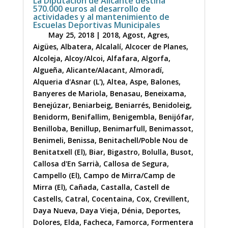
La Diputación de Alicante destina
570.000 euros al desarrollo de
actividades y al mantenimiento de
Escuelas Deportivas Municipales
May 25, 2018
|
2018
,
Agost
,
Agres
,
Aigües
,
Albatera
,
Alcalalí
,
Alcocer de Planes
,
Alcoleja
,
Alcoy/Alcoi
,
Alfafara
,
Algorfa
,
Algueña
,
Alicante/Alacant
,
Almoradí
,
Alqueria d'Asnar (L')
,
Altea
,
Aspe
,
Balones
,
Banyeres de Mariola
,
Benasau
,
Beneixama
,
Benejúzar
,
Beniarbeig
,
Beniarrés
,
Benidoleig
,
Benidorm
,
Benifallim
,
Benigembla
,
Benijófar
,
Benilloba
,
Benillup
,
Benimarfull
,
Benimassot
,
Benimeli
,
Benissa
,
Benitachell/Poble Nou de
Benitatxell (El)
,
Biar
,
Bigastro
,
Bolulla
,
Busot
,
Callosa d'En Sarrià
,
Callosa de Segura
,
Campello (El)
,
Campo de Mirra/Camp de
Mirra (El)
,
Cañada
,
Castalla
,
Castell de
Castells
,
Catral
,
Cocentaina
,
Cox
,
Crevillent
,
Daya Nueva
,
Daya Vieja
,
Dénia
,
Deportes
,
Dolores
,
Elda
,
Facheca
,
Famorca
,
Formentera