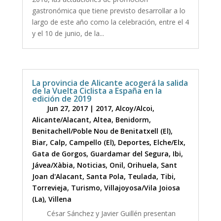
gastronómica que tiene previsto desarrollar a lo
largo de este año como la celebración, entre el 4
y el 10 de junio, de la...
La provincia de Alicante acogerá la salida
de la Vuelta Ciclista a España en la
edición de 2019
Jun 27, 2017
|
2017
,
Alcoy/Alcoi
,
Alicante/Alacant
,
Altea
,
Benidorm
,
Benitachell/Poble Nou de Benitatxell (El)
,
Biar
,
Calp
,
Campello (El)
,
Deportes
,
Elche/Elx
,
Gata de Gorgos
,
Guardamar del Segura
,
Ibi
,
Jávea/Xàbia
,
Noticias
,
Onil
,
Orihuela
,
Sant
Joan d'Alacant
,
Santa Pola
,
Teulada
,
Tibi
,
Torrevieja
,
Turismo
,
Villajoyosa/Vila Joiosa
(La)
,
Villena
César Sánchez y Javier Guillén presentan