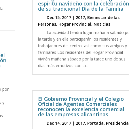
espíritu navideño con la celebración
de su tradicional Día de la Familia
la
Dec 15, 2017
|
2017
,
Bienestar de las
Personas
,
Hogar Provincial
,
Noticias
La actividad tendrá lugar mañana sábado p
la tarde y en ella participarán los residentes y
trabajadores del centro, así como sus amigos y
familiares Los residentes del Hogar Provincial
el
vivirán mañana sábado por la tarde uno de sus
ión
a
días más emotivos con la...
o por
El Gobierno Provincial y el Colegio
s y
Oficial de Agentes Comerciales
reconocen la excelencia comercial
l
de las empresas alicantinas
us
Dec 14, 2017
|
2017
,
Portada
,
Presidencia