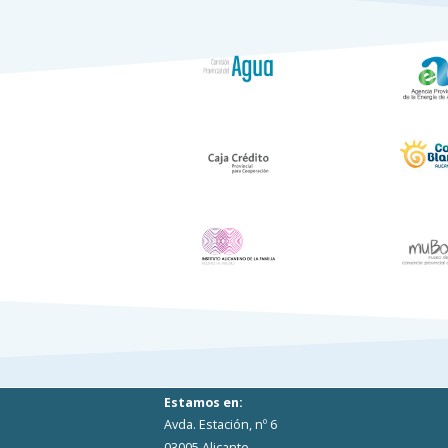
Estamos en:
Avda. Estación, nº 6
03005 Alicante