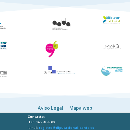
Aviso Legal
Mapa web
Contacto:
Telf. 965 98 89 00
email:
registro@diputacionalicante.es