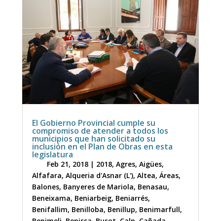
El Gobierno Provincial cumple su
compromiso de atender a todos los
municipios que han solicitado su
inclusión en el Plan de Obras en esta
legislatura
Feb 21, 2018
|
2018
,
Agres
,
Aigües
,
Alfafara
,
Alqueria d'Asnar (L')
,
Altea
,
Áreas
,
Balones
,
Banyeres de Mariola
,
Benasau
,
Beneixama
,
Beniarbeig
,
Beniarrés
,
Benifallim
,
Benilloba
,
Benillup
,
Benimarfull
,
Benimeli
,
Benissa
,
Busot
,
Calp
,
Cañada
,