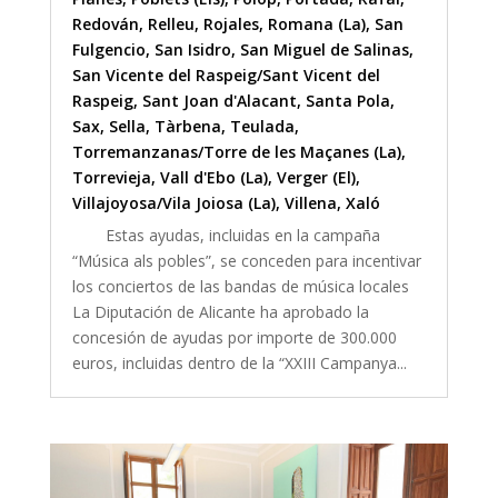
Redován
,
Relleu
,
Rojales
,
Romana (La)
,
San
Fulgencio
,
San Isidro
,
San Miguel de Salinas
,
San Vicente del Raspeig/Sant Vicent del
Raspeig
,
Sant Joan d'Alacant
,
Santa Pola
,
Sax
,
Sella
,
Tàrbena
,
Teulada
,
Torremanzanas/Torre de les Maçanes (La)
,
Torrevieja
,
Vall d'Ebo (La)
,
Verger (El)
,
Villajoyosa/Vila Joiosa (La)
,
Villena
,
Xaló
Estas ayudas, incluidas en la campaña
“Música als pobles”, se conceden para incentivar
los conciertos de las bandas de música locales
La Diputación de Alicante ha aprobado la
concesión de ayudas por importe de 300.000
euros, incluidas dentro de la “XXIII Campanya...