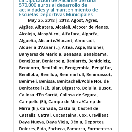
La Diputación de Alicante destina
570.000 euros al desarrollo de
actividades y al mantenimiento de
Escuelas Deportivas Municipales
May 25, 2018
|
2018
,
Agost
,
Agres
,
Aigües
,
Albatera
,
Alcalalí
,
Alcocer de Planes
,
Alcoleja
,
Alcoy/Alcoi
,
Alfafara
,
Algorfa
,
Algueña
,
Alicante/Alacant
,
Almoradí
,
Alqueria d'Asnar (L')
,
Altea
,
Aspe
,
Balones
,
Banyeres de Mariola
,
Benasau
,
Beneixama
,
Benejúzar
,
Beniarbeig
,
Beniarrés
,
Benidoleig
,
Benidorm
,
Benifallim
,
Benigembla
,
Benijófar
,
Benilloba
,
Benillup
,
Benimarfull
,
Benimassot
,
Benimeli
,
Benissa
,
Benitachell/Poble Nou de
Benitatxell (El)
,
Biar
,
Bigastro
,
Bolulla
,
Busot
,
Callosa d'En Sarrià
,
Callosa de Segura
,
Campello (El)
,
Campo de Mirra/Camp de
Mirra (El)
,
Cañada
,
Castalla
,
Castell de
Castells
,
Catral
,
Cocentaina
,
Cox
,
Crevillent
,
Daya Nueva
,
Daya Vieja
,
Dénia
,
Deportes
,
Dolores
,
Elda
,
Facheca
,
Famorca
,
Formentera