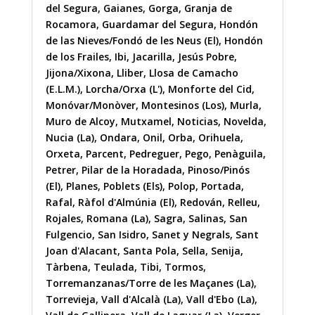
del Segura
,
Gaianes
,
Gorga
,
Granja de
Rocamora
,
Guardamar del Segura
,
Hondón
de las Nieves/Fondó de les Neus (El)
,
Hondón
de los Frailes
,
Ibi
,
Jacarilla
,
Jesús Pobre
,
Jijona/Xixona
,
Lliber
,
Llosa de Camacho
(E.L.M.)
,
Lorcha/Orxa (L')
,
Monforte del Cid
,
Monóvar/Monòver
,
Montesinos (Los)
,
Murla
,
Muro de Alcoy
,
Mutxamel
,
Noticias
,
Novelda
,
Nucia (La)
,
Ondara
,
Onil
,
Orba
,
Orihuela
,
Orxeta
,
Parcent
,
Pedreguer
,
Pego
,
Penàguila
,
Petrer
,
Pilar de la Horadada
,
Pinoso/Pinós
(El)
,
Planes
,
Poblets (Els)
,
Polop
,
Portada
,
Rafal
,
Ràfol d'Almúnia (El)
,
Redován
,
Relleu
,
Rojales
,
Romana (La)
,
Sagra
,
Salinas
,
San
Fulgencio
,
San Isidro
,
Sanet y Negrals
,
Sant
Joan d'Alacant
,
Santa Pola
,
Sella
,
Senija
,
Tàrbena
,
Teulada
,
Tibi
,
Tormos
,
Torremanzanas/Torre de les Maçanes (La)
,
Torrevieja
,
Vall d'Alcalà (La)
,
Vall d'Ebo (La)
,