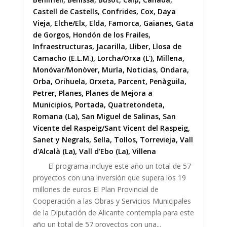
Castell de Castells
,
Confrides
,
Cox
,
Daya
Vieja
,
Elche/Elx
,
Elda
,
Famorca
,
Gaianes
,
Gata
de Gorgos
,
Hondón de los Frailes
,
Infraestructuras
,
Jacarilla
,
Lliber
,
Llosa de
Camacho (E.L.M.)
,
Lorcha/Orxa (L')
,
Millena
,
Monóvar/Monòver
,
Murla
,
Noticias
,
Ondara
,
Orba
,
Orihuela
,
Orxeta
,
Parcent
,
Penàguila
,
Petrer
,
Planes
,
Planes de Mejora a
Municipios
,
Portada
,
Quatretondeta
,
Romana (La)
,
San Miguel de Salinas
,
San
Vicente del Raspeig/Sant Vicent del Raspeig
,
Sanet y Negrals
,
Sella
,
Tollos
,
Torrevieja
,
Vall
d'Alcalà (La)
,
Vall d'Ebo (La)
,
Villena
El programa incluye este año un total de 57
proyectos con una inversión que supera los 19
millones de euros El Plan Provincial de
Cooperación a las Obras y Servicios Municipales
de la Diputación de Alicante contempla para este
año un total de 57 proyectos con una...