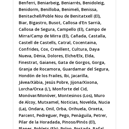
Benferri
,
Beniarbeig
,
Beniarrés
,
Benidoleig
,
Benidorm
,
Benilloba
,
Benimeli
,
Benissa
,
Benitachell/Poble Nou de Benitatxell (El)
,
Biar
,
Bigastro
,
Busot
,
Callosa d'En Sarrià
,
Callosa de Segura
,
Campello (El)
,
Campo de
Mirra/Camp de Mirra (El)
,
Cañada
,
Castalla
,
Castell de Castells
,
Catral
,
Cocentaina
,
Confrides
,
Cox
,
Crevillent
,
Cultura
,
Daya
Nueva
,
Dénia
,
Dolores
,
Elche/Elx
,
Elda
,
Finestrat
,
Gaianes
,
Gata de Gorgos
,
Gorga
,
Granja de Rocamora
,
Guardamar del Segura
,
Hondón de los Frailes
,
Ibi
,
Jacarilla
,
Jávea/Xàbia
,
Jesús Pobre
,
Jijona/Xixona
,
Lorcha/Orxa (L')
,
Monforte del Cid
,
Monóvar/Monòver
,
Montesinos (Los)
,
Muro
de Alcoy
,
Mutxamel
,
Noticias
,
Novelda
,
Nucia
(La)
,
Ondara
,
Onil
,
Orba
,
Orihuela
,
Orxeta
,
Parcent
,
Pedreguer
,
Pego
,
Penàguila
,
Petrer
,
Pilar de la Horadada
,
Pinoso/Pinós (El)
,
Planes
,
Poblets (Els)
,
Polop
,
Portada
,
Rafal
,