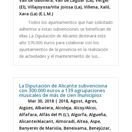
Vall de Gallinera
,
Vall de Laguar (La)
,
Verger
(El)
,
Villajoyosa/Vila Joiosa (La)
,
Villena
,
Xaló
,
Xara (La) (E.L.M.)
Todos los ayuntamientos que han solicitado
adherirse a estas subvenciones se benefician de
ellas La Diputación de Alicante destinará este
año 570.000 euros para colaborar con los
ayuntamientos de la provincia en la realización
de actividades y el mantenimiento de sus...
La Diputación de Alicante subvenciona
con 300.000 euros a 139 agrupaciones
musicales de más de cien municipios
Mar 30, 2018
|
2018
,
Agost
,
Agres
,
Aigües
,
Albatera
,
Alcoleja
,
Alcoy/Alcoi
,
Alfafara
,
Alfàs del Pi (L')
,
Algorfa
,
Algueña
,
Alicante/Alacant
,
Almoradí
,
Altea
,
Aspe
,
Banyeres de Mariola
,
Beneixama
,
Benejúzar
,