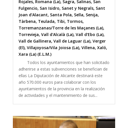
Rojales
,
Romana (La)
,
Sagra
,
Salinas
,
San
Fulgencio
,
San Isidro
,
Sanet y Negrals
,
Sant
Joan d'Alacant
,
Santa Pola
,
Sella
,
Senija
,
Tàrbena
,
Teulada
,
Tibi
,
Tormos
,
Torremanzanas/Torre de les Maçanes (La)
,
Torrevieja
,
Vall d'Alcalà (La)
,
Vall d'Ebo (La)
,
Vall de Gallinera
,
Vall de Laguar (La)
,
Verger
(El)
,
Villajoyosa/Vila Joiosa (La)
,
Villena
,
Xaló
,
Xara (La) (E.L.M.)
Todos los ayuntamientos que han solicitado
adherirse a estas subvenciones se benefician de
ellas La Diputación de Alicante destinará este
año 570.000 euros para colaborar con los
ayuntamientos de la provincia en la realización
de actividades y el mantenimiento de sus...