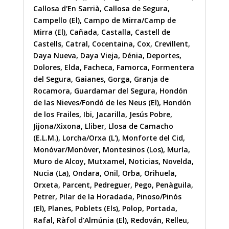
Callosa d'En Sarrià
,
Callosa de Segura
,
Campello (El)
,
Campo de Mirra/Camp de
Mirra (El)
,
Cañada
,
Castalla
,
Castell de
Castells
,
Catral
,
Cocentaina
,
Cox
,
Crevillent
,
Daya Nueva
,
Daya Vieja
,
Dénia
,
Deportes
,
Dolores
,
Elda
,
Facheca
,
Famorca
,
Formentera
del Segura
,
Gaianes
,
Gorga
,
Granja de
Rocamora
,
Guardamar del Segura
,
Hondón
de las Nieves/Fondó de les Neus (El)
,
Hondón
de los Frailes
,
Ibi
,
Jacarilla
,
Jesús Pobre
,
Jijona/Xixona
,
Lliber
,
Llosa de Camacho
(E.L.M.)
,
Lorcha/Orxa (L')
,
Monforte del Cid
,
Monóvar/Monòver
,
Montesinos (Los)
,
Murla
,
Muro de Alcoy
,
Mutxamel
,
Noticias
,
Novelda
,
Nucia (La)
,
Ondara
,
Onil
,
Orba
,
Orihuela
,
Orxeta
,
Parcent
,
Pedreguer
,
Pego
,
Penàguila
,
Petrer
,
Pilar de la Horadada
,
Pinoso/Pinós
(El)
,
Planes
,
Poblets (Els)
,
Polop
,
Portada
,
Rafal
,
Ràfol d'Almúnia (El)
,
Redován
,
Relleu
,