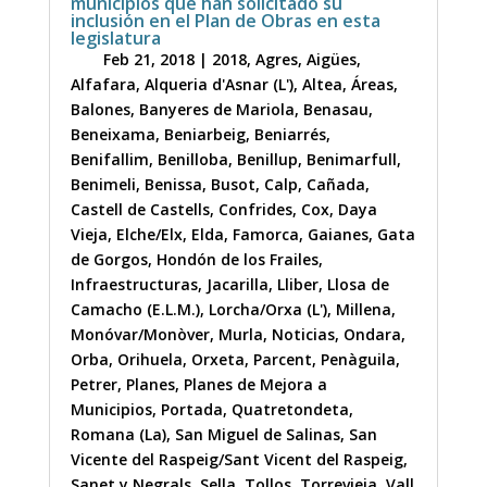
municipios que han solicitado su
inclusión en el Plan de Obras en esta
legislatura
Feb 21, 2018
|
2018
,
Agres
,
Aigües
,
Alfafara
,
Alqueria d'Asnar (L')
,
Altea
,
Áreas
,
Balones
,
Banyeres de Mariola
,
Benasau
,
Beneixama
,
Beniarbeig
,
Beniarrés
,
Benifallim
,
Benilloba
,
Benillup
,
Benimarfull
,
Benimeli
,
Benissa
,
Busot
,
Calp
,
Cañada
,
Castell de Castells
,
Confrides
,
Cox
,
Daya
Vieja
,
Elche/Elx
,
Elda
,
Famorca
,
Gaianes
,
Gata
de Gorgos
,
Hondón de los Frailes
,
Infraestructuras
,
Jacarilla
,
Lliber
,
Llosa de
Camacho (E.L.M.)
,
Lorcha/Orxa (L')
,
Millena
,
Monóvar/Monòver
,
Murla
,
Noticias
,
Ondara
,
Orba
,
Orihuela
,
Orxeta
,
Parcent
,
Penàguila
,
Petrer
,
Planes
,
Planes de Mejora a
Municipios
,
Portada
,
Quatretondeta
,
Romana (La)
,
San Miguel de Salinas
,
San
Vicente del Raspeig/Sant Vicent del Raspeig
,
Sanet y Negrals
,
Sella
,
Tollos
,
Torrevieja
,
Vall