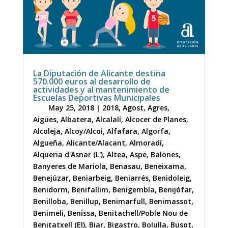
La Diputación de Alicante destina
570.000 euros al desarrollo de
actividades y al mantenimiento de
Escuelas Deportivas Municipales
May 25, 2018
|
2018
,
Agost
,
Agres
,
Aigües
,
Albatera
,
Alcalalí
,
Alcocer de Planes
,
Alcoleja
,
Alcoy/Alcoi
,
Alfafara
,
Algorfa
,
Algueña
,
Alicante/Alacant
,
Almoradí
,
Alqueria d'Asnar (L')
,
Altea
,
Aspe
,
Balones
,
Banyeres de Mariola
,
Benasau
,
Beneixama
,
Benejúzar
,
Beniarbeig
,
Beniarrés
,
Benidoleig
,
Benidorm
,
Benifallim
,
Benigembla
,
Benijófar
,
Benilloba
,
Benillup
,
Benimarfull
,
Benimassot
,
Benimeli
,
Benissa
,
Benitachell/Poble Nou de
Benitatxell (El)
,
Biar
,
Bigastro
,
Bolulla
,
Busot
,