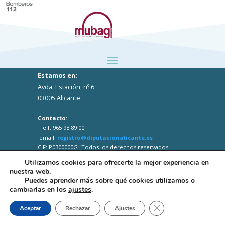
Estamos en:
Avda. Estación, nº 6
03005 Alicante
Contacto:
Telf. 965 98 89 00
email:
registro@diputacionalicante.es
CIF: P0300000G -Todos los derechos reservados
Utilizamos cookies para ofrecerte la mejor experiencia en
nuestra web.
Puedes aprender más sobre qué cookies utilizamos o
cambiarlas en los
ajustes
.
Close GDPR Cookie B
Aceptar
Rechazar
Ajustes
Web desarrollada por el Servicio Informática
Diputación Alicante