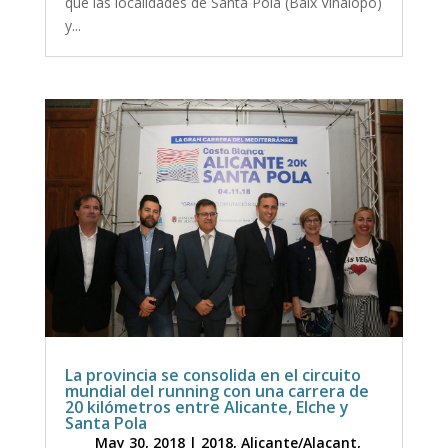
que las localidades de Santa Pola (Baix Vinalopó)
y...
La provincia se consolida en el circuito
mundial del running con una carrera de
20 kilómetros entre Alicante, Elche y
Santa Pola
May 30, 2018
|
2018
,
Alicante/Alacant
,