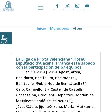
Altea
Inicio
|
Municipios
|
Altea
La Lliga de Pilota Valenciana ‘Trofeu
Diputació d’Alacant’ arranca este sábado
con la participación de 67 equipos
Feb 13, 2019
|
2019
,
Agost
,
Altea
,
Benidorm
,
Benifallim
,
Benimantell
,
Benitachell/Poble Nou de Benitatxell (El)
,
Calp
,
Campello (El)
,
Castell de Castells
,
Cocentaina
,
Crevillent
,
Deportes
,
Hondón de
las Nieves/Fondó de les Neus (El)
,
Jávea/Xàbia
,
Jijona/Xixona
,
Murla
,
Mutxamel
,