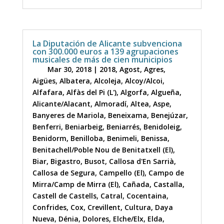
La Diputación de Alicante subvenciona
con 300.000 euros a 139 agrupaciones
musicales de más de cien municipios
Mar 30, 2018
|
2018
,
Agost
,
Agres
,
Aigües
,
Albatera
,
Alcoleja
,
Alcoy/Alcoi
,
Alfafara
,
Alfàs del Pi (L')
,
Algorfa
,
Algueña
,
Alicante/Alacant
,
Almoradí
,
Altea
,
Aspe
,
Banyeres de Mariola
,
Beneixama
,
Benejúzar
,
Benferri
,
Beniarbeig
,
Beniarrés
,
Benidoleig
,
Benidorm
,
Benilloba
,
Benimeli
,
Benissa
,
Benitachell/Poble Nou de Benitatxell (El)
,
Biar
,
Bigastro
,
Busot
,
Callosa d'En Sarrià
,
Callosa de Segura
,
Campello (El)
,
Campo de
Mirra/Camp de Mirra (El)
,
Cañada
,
Castalla
,
Castell de Castells
,
Catral
,
Cocentaina
,
Confrides
,
Cox
,
Crevillent
,
Cultura
,
Daya
Nueva
,
Dénia
,
Dolores
,
Elche/Elx
,
Elda
,