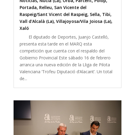
Noticias
,
Nucia (La)
,
Orba
,
Parcent
,
Polop
,
Portada
,
Relleu
,
San Vicente del
Raspeig/Sant Vicent del Raspeig
,
Sella
,
Tibi
,
Vall d'Alcalà (La)
,
Villajoyosa/Vila Joiosa (La)
,
Xaló
El diputado de Deportes, Juanjo Castelló,
presenta esta tarde en el MARQ esta
competición que cuenta con el respaldo del
Gobierno Provincial Este sábado 16 de febrero
arranca una nueva edición de la Lliga de Pilota
Valenciana ‘Trofeu Diputació d’Alacant’. Un total
de...