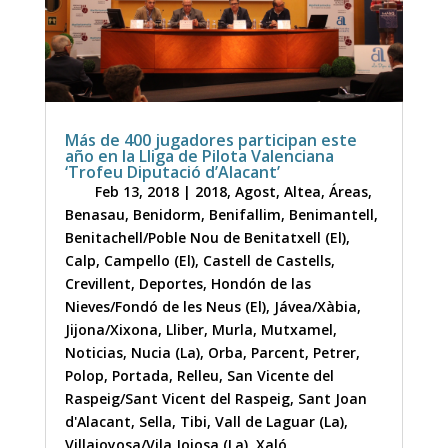
Más de 400 jugadores participan este
año en la Lliga de Pilota Valenciana
‘Trofeu Diputació d’Alacant’
Feb 13, 2018
|
2018
,
Agost
,
Altea
,
Áreas
,
Benasau
,
Benidorm
,
Benifallim
,
Benimantell
,
Benitachell/Poble Nou de Benitatxell (El)
,
Calp
,
Campello (El)
,
Castell de Castells
,
Crevillent
,
Deportes
,
Hondón de las
Nieves/Fondó de les Neus (El)
,
Jávea/Xàbia
,
Jijona/Xixona
,
Lliber
,
Murla
,
Mutxamel
,
Noticias
,
Nucia (La)
,
Orba
,
Parcent
,
Petrer
,
Polop
,
Portada
,
Relleu
,
San Vicente del
Raspeig/Sant Vicent del Raspeig
,
Sant Joan
d'Alacant
,
Sella
,
Tibi
,
Vall de Laguar (La)
,
Villajoyosa/Vila Joiosa (La)
,
Xaló