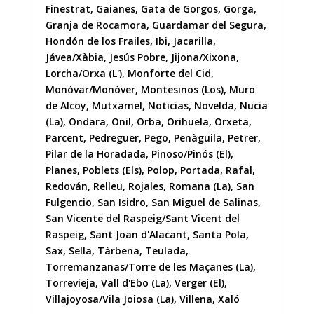
Finestrat
,
Gaianes
,
Gata de Gorgos
,
Gorga
,
Granja de Rocamora
,
Guardamar del Segura
,
Hondón de los Frailes
,
Ibi
,
Jacarilla
,
Jávea/Xàbia
,
Jesús Pobre
,
Jijona/Xixona
,
Lorcha/Orxa (L')
,
Monforte del Cid
,
Monóvar/Monòver
,
Montesinos (Los)
,
Muro
de Alcoy
,
Mutxamel
,
Noticias
,
Novelda
,
Nucia
(La)
,
Ondara
,
Onil
,
Orba
,
Orihuela
,
Orxeta
,
Parcent
,
Pedreguer
,
Pego
,
Penàguila
,
Petrer
,
Pilar de la Horadada
,
Pinoso/Pinós (El)
,
Planes
,
Poblets (Els)
,
Polop
,
Portada
,
Rafal
,
Redován
,
Relleu
,
Rojales
,
Romana (La)
,
San
Fulgencio
,
San Isidro
,
San Miguel de Salinas
,
San Vicente del Raspeig/Sant Vicent del
Raspeig
,
Sant Joan d'Alacant
,
Santa Pola
,
Sax
,
Sella
,
Tàrbena
,
Teulada
,
Torremanzanas/Torre de les Maçanes (La)
,
Torrevieja
,
Vall d'Ebo (La)
,
Verger (El)
,
Villajoyosa/Vila Joiosa (La)
,
Villena
,
Xaló