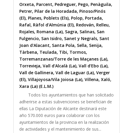
Orxeta
,
Parcent
,
Pedreguer
,
Pego
,
Penàguila
,
Petrer
,
Pilar de la Horadada
,
Pinoso/Pinós
(El)
,
Planes
,
Poblets (Els)
,
Polop
,
Portada
,
Rafal
,
Ràfol d'Almúnia (El)
,
Redován
,
Relleu
,
Rojales
,
Romana (La)
,
Sagra
,
Salinas
,
San
Fulgencio
,
San Isidro
,
Sanet y Negrals
,
Sant
Joan d'Alacant
,
Santa Pola
,
Sella
,
Senija
,
Tàrbena
,
Teulada
,
Tibi
,
Tormos
,
Torremanzanas/Torre de les Maçanes (La)
,
Torrevieja
,
Vall d'Alcalà (La)
,
Vall d'Ebo (La)
,
Vall de Gallinera
,
Vall de Laguar (La)
,
Verger
(El)
,
Villajoyosa/Vila Joiosa (La)
,
Villena
,
Xaló
,
Xara (La) (E.L.M.)
Todos los ayuntamientos que han solicitado
adherirse a estas subvenciones se benefician de
ellas La Diputación de Alicante destinará este
año 570.000 euros para colaborar con los
ayuntamientos de la provincia en la realización
de actividades y el mantenimiento de sus...