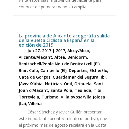
visita estos días la provincia de Alicante para
conocer de primera mano su amplia...
La provincia de Alicante acogerá la salida
de la Vuelta Ciclista a España en la
edición de 2019
Jun 27, 2017
|
2017
,
Alcoy/Alcoi
,
Alicante/Alacant
,
Altea
,
Benidorm
,
Benitachell/Poble Nou de Benitatxell (El)
,
Biar
,
Calp
,
Campello (El)
,
Deportes
,
Elche/Elx
,
Gata de Gorgos
,
Guardamar del Segura
,
Ibi
,
Jávea/Xàbia
,
Noticias
,
Onil
,
Orihuela
,
Sant
Joan d'Alacant
,
Santa Pola
,
Teulada
,
Tibi
,
Torrevieja
,
Turismo
,
Villajoyosa/Vila Joiosa
(La)
,
Villena
César Sánchez y Javier Guillén presentan
este importante acontecimiento deportivo, que
el próximo mes de agosto recalará en la Costa