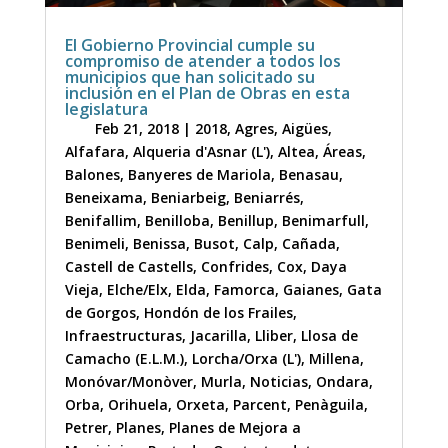
El Gobierno Provincial cumple su
compromiso de atender a todos los
municipios que han solicitado su
inclusión en el Plan de Obras en esta
legislatura
Feb 21, 2018
|
2018
,
Agres
,
Aigües
,
Alfafara
,
Alqueria d'Asnar (L')
,
Altea
,
Áreas
,
Balones
,
Banyeres de Mariola
,
Benasau
,
Beneixama
,
Beniarbeig
,
Beniarrés
,
Benifallim
,
Benilloba
,
Benillup
,
Benimarfull
,
Benimeli
,
Benissa
,
Busot
,
Calp
,
Cañada
,
Castell de Castells
,
Confrides
,
Cox
,
Daya
Vieja
,
Elche/Elx
,
Elda
,
Famorca
,
Gaianes
,
Gata
de Gorgos
,
Hondón de los Frailes
,
Infraestructuras
,
Jacarilla
,
Lliber
,
Llosa de
Camacho (E.L.M.)
,
Lorcha/Orxa (L')
,
Millena
,
Monóvar/Monòver
,
Murla
,
Noticias
,
Ondara
,
Orba
,
Orihuela
,
Orxeta
,
Parcent
,
Penàguila
,
Petrer
,
Planes
,
Planes de Mejora a