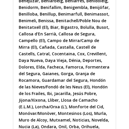
Benejúzar
,
Beniarbeig
,
Beniarrés
,
Benidoleig
,
Benidorm
,
Benifallim
,
Benigembla
,
Benijófar
,
Benilloba
,
Benillup
,
Benimarfull
,
Benimassot
,
Benimeli
,
Benissa
,
Benitachell/Poble Nou de
Benitatxell (El)
,
Biar
,
Bigastro
,
Bolulla
,
Busot
,
Callosa d'En Sarrià
,
Callosa de Segura
,
Campello (El)
,
Campo de Mirra/Camp de
Mirra (El)
,
Cañada
,
Castalla
,
Castell de
Castells
,
Catral
,
Cocentaina
,
Cox
,
Crevillent
,
Daya Nueva
,
Daya Vieja
,
Dénia
,
Deportes
,
Dolores
,
Elda
,
Facheca
,
Famorca
,
Formentera
del Segura
,
Gaianes
,
Gorga
,
Granja de
Rocamora
,
Guardamar del Segura
,
Hondón
de las Nieves/Fondó de les Neus (El)
,
Hondón
de los Frailes
,
Ibi
,
Jacarilla
,
Jesús Pobre
,
Jijona/Xixona
,
Lliber
,
Llosa de Camacho
(E.L.M.)
,
Lorcha/Orxa (L')
,
Monforte del Cid
,
Monóvar/Monòver
,
Montesinos (Los)
,
Murla
,
Muro de Alcoy
,
Mutxamel
,
Noticias
,
Novelda
,
Nucia (La)
,
Ondara
,
Onil
,
Orba
,
Orihuela
,