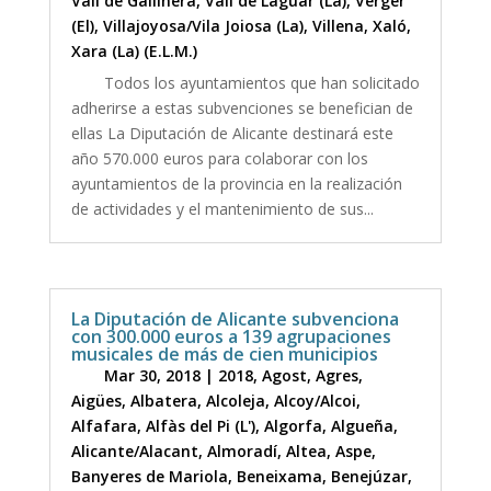
Vall de Gallinera
,
Vall de Laguar (La)
,
Verger
(El)
,
Villajoyosa/Vila Joiosa (La)
,
Villena
,
Xaló
,
Xara (La) (E.L.M.)
Todos los ayuntamientos que han solicitado
adherirse a estas subvenciones se benefician de
ellas La Diputación de Alicante destinará este
año 570.000 euros para colaborar con los
ayuntamientos de la provincia en la realización
de actividades y el mantenimiento de sus...
La Diputación de Alicante subvenciona
con 300.000 euros a 139 agrupaciones
musicales de más de cien municipios
Mar 30, 2018
|
2018
,
Agost
,
Agres
,
Aigües
,
Albatera
,
Alcoleja
,
Alcoy/Alcoi
,
Alfafara
,
Alfàs del Pi (L')
,
Algorfa
,
Algueña
,
Alicante/Alacant
,
Almoradí
,
Altea
,
Aspe
,
Banyeres de Mariola
,
Beneixama
,
Benejúzar
,