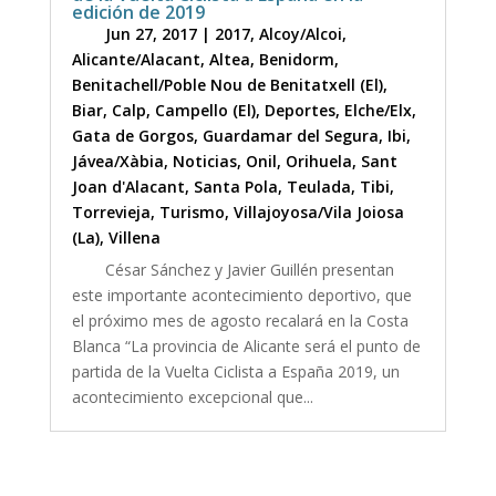
edición de 2019
Jun 27, 2017
|
2017
,
Alcoy/Alcoi
,
Alicante/Alacant
,
Altea
,
Benidorm
,
Benitachell/Poble Nou de Benitatxell (El)
,
Biar
,
Calp
,
Campello (El)
,
Deportes
,
Elche/Elx
,
Gata de Gorgos
,
Guardamar del Segura
,
Ibi
,
Jávea/Xàbia
,
Noticias
,
Onil
,
Orihuela
,
Sant
Joan d'Alacant
,
Santa Pola
,
Teulada
,
Tibi
,
Torrevieja
,
Turismo
,
Villajoyosa/Vila Joiosa
(La)
,
Villena
César Sánchez y Javier Guillén presentan
este importante acontecimiento deportivo, que
el próximo mes de agosto recalará en la Costa
Blanca “La provincia de Alicante será el punto de
partida de la Vuelta Ciclista a España 2019, un
acontecimiento excepcional que...