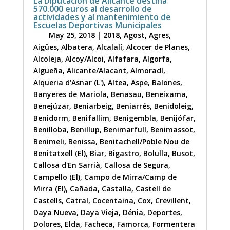
La Diputación de Alicante destina
570.000 euros al desarrollo de
actividades y al mantenimiento de
Escuelas Deportivas Municipales
May 25, 2018
|
2018
,
Agost
,
Agres
,
Aigües
,
Albatera
,
Alcalalí
,
Alcocer de Planes
,
Alcoleja
,
Alcoy/Alcoi
,
Alfafara
,
Algorfa
,
Algueña
,
Alicante/Alacant
,
Almoradí
,
Alqueria d'Asnar (L')
,
Altea
,
Aspe
,
Balones
,
Banyeres de Mariola
,
Benasau
,
Beneixama
,
Benejúzar
,
Beniarbeig
,
Beniarrés
,
Benidoleig
,
Benidorm
,
Benifallim
,
Benigembla
,
Benijófar
,
Benilloba
,
Benillup
,
Benimarfull
,
Benimassot
,
Benimeli
,
Benissa
,
Benitachell/Poble Nou de
Benitatxell (El)
,
Biar
,
Bigastro
,
Bolulla
,
Busot
,
Callosa d'En Sarrià
,
Callosa de Segura
,
Campello (El)
,
Campo de Mirra/Camp de
Mirra (El)
,
Cañada
,
Castalla
,
Castell de
Castells
,
Catral
,
Cocentaina
,
Cox
,
Crevillent
,
Daya Nueva
,
Daya Vieja
,
Dénia
,
Deportes
,
Dolores
,
Elda
,
Facheca
,
Famorca
,
Formentera