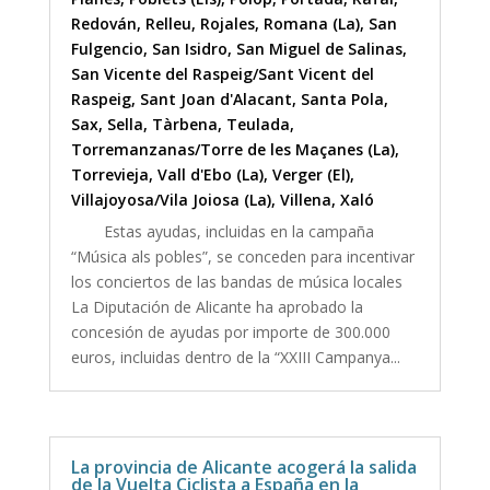
Redován
,
Relleu
,
Rojales
,
Romana (La)
,
San
Fulgencio
,
San Isidro
,
San Miguel de Salinas
,
San Vicente del Raspeig/Sant Vicent del
Raspeig
,
Sant Joan d'Alacant
,
Santa Pola
,
Sax
,
Sella
,
Tàrbena
,
Teulada
,
Torremanzanas/Torre de les Maçanes (La)
,
Torrevieja
,
Vall d'Ebo (La)
,
Verger (El)
,
Villajoyosa/Vila Joiosa (La)
,
Villena
,
Xaló
Estas ayudas, incluidas en la campaña
“Música als pobles”, se conceden para incentivar
los conciertos de las bandas de música locales
La Diputación de Alicante ha aprobado la
concesión de ayudas por importe de 300.000
euros, incluidas dentro de la “XXIII Campanya...
La provincia de Alicante acogerá la salida
de la Vuelta Ciclista a España en la