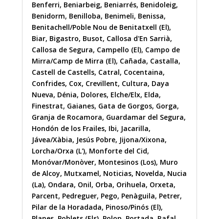
Benferri
,
Beniarbeig
,
Beniarrés
,
Benidoleig
,
Benidorm
,
Benilloba
,
Benimeli
,
Benissa
,
Benitachell/Poble Nou de Benitatxell (El)
,
Biar
,
Bigastro
,
Busot
,
Callosa d'En Sarrià
,
Callosa de Segura
,
Campello (El)
,
Campo de
Mirra/Camp de Mirra (El)
,
Cañada
,
Castalla
,
Castell de Castells
,
Catral
,
Cocentaina
,
Confrides
,
Cox
,
Crevillent
,
Cultura
,
Daya
Nueva
,
Dénia
,
Dolores
,
Elche/Elx
,
Elda
,
Finestrat
,
Gaianes
,
Gata de Gorgos
,
Gorga
,
Granja de Rocamora
,
Guardamar del Segura
,
Hondón de los Frailes
,
Ibi
,
Jacarilla
,
Jávea/Xàbia
,
Jesús Pobre
,
Jijona/Xixona
,
Lorcha/Orxa (L')
,
Monforte del Cid
,
Monóvar/Monòver
,
Montesinos (Los)
,
Muro
de Alcoy
,
Mutxamel
,
Noticias
,
Novelda
,
Nucia
(La)
,
Ondara
,
Onil
,
Orba
,
Orihuela
,
Orxeta
,
Parcent
,
Pedreguer
,
Pego
,
Penàguila
,
Petrer
,
Pilar de la Horadada
,
Pinoso/Pinós (El)
,
Planes
,
Poblets (Els)
,
Polop
,
Portada
,
Rafal
,