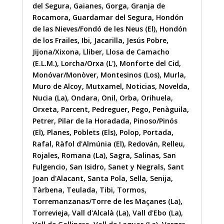
del Segura
,
Gaianes
,
Gorga
,
Granja de
Rocamora
,
Guardamar del Segura
,
Hondón
de las Nieves/Fondó de les Neus (El)
,
Hondón
de los Frailes
,
Ibi
,
Jacarilla
,
Jesús Pobre
,
Jijona/Xixona
,
Lliber
,
Llosa de Camacho
(E.L.M.)
,
Lorcha/Orxa (L')
,
Monforte del Cid
,
Monóvar/Monòver
,
Montesinos (Los)
,
Murla
,
Muro de Alcoy
,
Mutxamel
,
Noticias
,
Novelda
,
Nucia (La)
,
Ondara
,
Onil
,
Orba
,
Orihuela
,
Orxeta
,
Parcent
,
Pedreguer
,
Pego
,
Penàguila
,
Petrer
,
Pilar de la Horadada
,
Pinoso/Pinós
(El)
,
Planes
,
Poblets (Els)
,
Polop
,
Portada
,
Rafal
,
Ràfol d'Almúnia (El)
,
Redován
,
Relleu
,
Rojales
,
Romana (La)
,
Sagra
,
Salinas
,
San
Fulgencio
,
San Isidro
,
Sanet y Negrals
,
Sant
Joan d'Alacant
,
Santa Pola
,
Sella
,
Senija
,
Tàrbena
,
Teulada
,
Tibi
,
Tormos
,
Torremanzanas/Torre de les Maçanes (La)
,
Torrevieja
,
Vall d'Alcalà (La)
,
Vall d'Ebo (La)
,