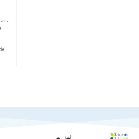
 acta
a
 de