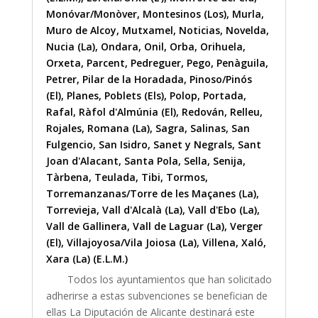
Monóvar/Monòver
,
Montesinos (Los)
,
Murla
,
Muro de Alcoy
,
Mutxamel
,
Noticias
,
Novelda
,
Nucia (La)
,
Ondara
,
Onil
,
Orba
,
Orihuela
,
Orxeta
,
Parcent
,
Pedreguer
,
Pego
,
Penàguila
,
Petrer
,
Pilar de la Horadada
,
Pinoso/Pinós
(El)
,
Planes
,
Poblets (Els)
,
Polop
,
Portada
,
Rafal
,
Ràfol d'Almúnia (El)
,
Redován
,
Relleu
,
Rojales
,
Romana (La)
,
Sagra
,
Salinas
,
San
Fulgencio
,
San Isidro
,
Sanet y Negrals
,
Sant
Joan d'Alacant
,
Santa Pola
,
Sella
,
Senija
,
Tàrbena
,
Teulada
,
Tibi
,
Tormos
,
Torremanzanas/Torre de les Maçanes (La)
,
Torrevieja
,
Vall d'Alcalà (La)
,
Vall d'Ebo (La)
,
Vall de Gallinera
,
Vall de Laguar (La)
,
Verger
(El)
,
Villajoyosa/Vila Joiosa (La)
,
Villena
,
Xaló
,
Xara (La) (E.L.M.)
Todos los ayuntamientos que han solicitado
adherirse a estas subvenciones se benefician de
ellas La Diputación de Alicante destinará este