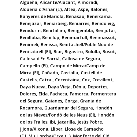
Algueña
,
Alicante/Alacant
,
Almoradí
,
Alqueria d'Asnar (L')
,
Altea
,
Aspe
,
Balones
,
Banyeres de Mariola
,
Benasau
,
Beneixama
,
Benejúzar
,
Beniarbeig
,
Beniarrés
,
Benidoleig
,
Benidorm
,
Benifallim
,
Benigembla
,
Benijófar
,
Benilloba
,
Benillup
,
Benimarfull
,
Benimassot
,
Benimeli
,
Benissa
,
Benitachell/Poble Nou de
Benitatxell (El)
,
Biar
,
Bigastro
,
Bolulla
,
Busot
,
Callosa d'En Sarrià
,
Callosa de Segura
,
Campello (El)
,
Campo de Mirra/Camp de
Mirra (El)
,
Cañada
,
Castalla
,
Castell de
Castells
,
Catral
,
Cocentaina
,
Cox
,
Crevillent
,
Daya Nueva
,
Daya Vieja
,
Dénia
,
Deportes
,
Dolores
,
Elda
,
Facheca
,
Famorca
,
Formentera
del Segura
,
Gaianes
,
Gorga
,
Granja de
Rocamora
,
Guardamar del Segura
,
Hondón
de las Nieves/Fondó de les Neus (El)
,
Hondón
de los Frailes
,
Ibi
,
Jacarilla
,
Jesús Pobre
,
Jijona/Xixona
,
Lliber
,
Llosa de Camacho
(E.L.M.)
,
Lorcha/Orxa (L')
,
Monforte del Cid
,