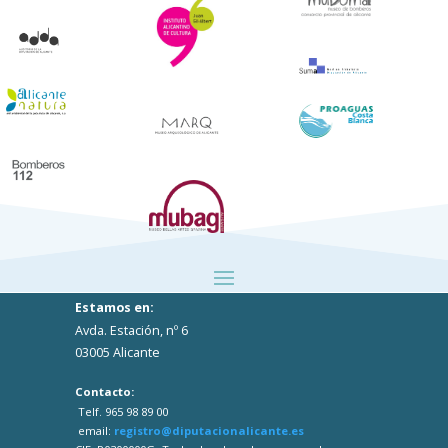
Estamos en:
Avda. Estación, nº 6
03005 Alicante
Contacto:
Telf. 965 98 89 00
email:
registro@diputacionalicante.es