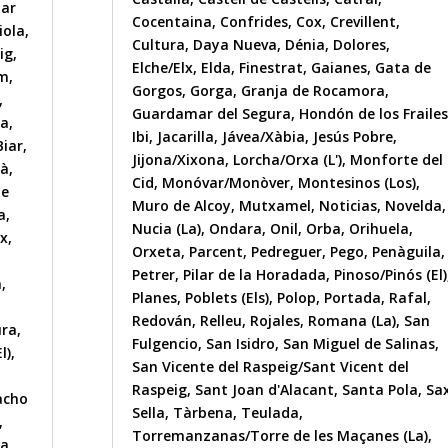
nar
Cocentaina
,
Confrides
,
Cox
,
Crevillent
,
iola
,
Cultura
,
Daya Nueva
,
Dénia
,
Dolores
,
ig
,
Elche/Elx
,
Elda
,
Finestrat
,
Gaianes
,
Gata de
im
,
Gorgos
,
Gorga
,
Granja de Rocamora
,
,
Guardamar del Segura
,
Hondón de los Frailes
sa
,
Ibi
,
Jacarilla
,
Jávea/Xàbia
,
Jesús Pobre
,
Biar
,
Jijona/Xixona
,
Lorcha/Orxa (L')
,
Monforte del
ià
,
Cid
,
Monóvar/Monòver
,
Montesinos (Los)
,
de
Muro de Alcoy
,
Mutxamel
,
Noticias
,
Novelda
,
a
,
Nucia (La)
,
Ondara
,
Onil
,
Orba
,
Orihuela
,
x
,
Orxeta
,
Parcent
,
Pedreguer
,
Pego
,
Penàguila
,
Petrer
,
Pilar de la Horadada
,
Pinoso/Pinós (El)
a
,
Planes
,
Poblets (Els)
,
Polop
,
Portada
,
Rafal
,
Redován
,
Relleu
,
Rojales
,
Romana (La)
,
San
ura
,
Fulgencio
,
San Isidro
,
San Miguel de Salinas
,
l)
,
San Vicente del Raspeig/Sant Vicent del
Raspeig
,
Sant Joan d'Alacant
,
Santa Pola
,
Sa
acho
Sella
,
Tàrbena
,
Teulada
,
,
Torremanzanas/Torre de les Maçanes (La)
,
la
,