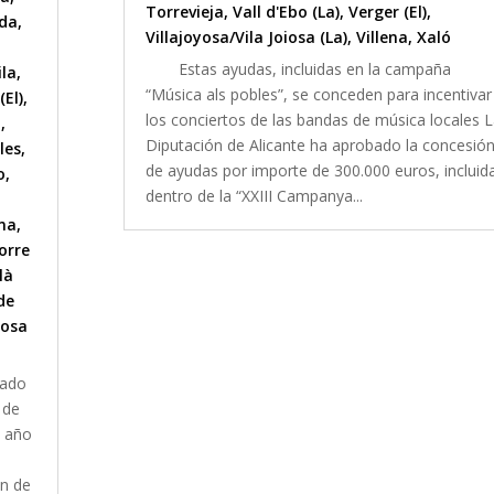
Torrevieja
,
Vall d'Ebo (La)
,
Verger (El)
,
lda
,
Villajoyosa/Vila Joiosa (La)
,
Villena
,
Xaló
Estas ayudas, incluidas en la campaña
ila
,
“Música als pobles”, se conceden para incentivar
(El)
,
los conciertos de las bandas de música locales 
l
,
Diputación de Alicante ha aprobado la concesió
les
,
de ayudas por importe de 300.000 euros, incluid
o
,
dentro de la “XXIII Campanya...
na
,
orre
là
de
iosa
tado
 de
e año
ón de