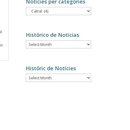
Notícies per categories
Notícies
per
categories
La
Histórico de Noticias
n
Histórico
as
de
Noticias
Históric de Notícies
Históric
de
Notícies