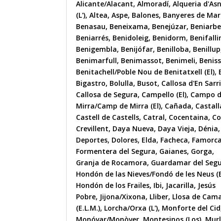
Alicante/Alacant
,
Almoradí
,
Alqueria d'As
(L')
,
Altea
,
Aspe
,
Balones
,
Banyeres de Mar
Benasau
,
Beneixama
,
Benejúzar
,
Beniarbe
Beniarrés
,
Benidoleig
,
Benidorm
,
Benifall
Benigembla
,
Benijófar
,
Benilloba
,
Benillup
Benimarfull
,
Benimassot
,
Benimeli
,
Benis
Benitachell/Poble Nou de Benitatxell (El)
,
Bigastro
,
Bolulla
,
Busot
,
Callosa d'En Sarr
Callosa de Segura
,
Campello (El)
,
Campo 
Mirra/Camp de Mirra (El)
,
Cañada
,
Castall
Castell de Castells
,
Catral
,
Cocentaina
,
Co
Crevillent
,
Daya Nueva
,
Daya Vieja
,
Dénia
,
Deportes
,
Dolores
,
Elda
,
Facheca
,
Famorc
Formentera del Segura
,
Gaianes
,
Gorga
,
Granja de Rocamora
,
Guardamar del Seg
Hondón de las Nieves/Fondó de les Neus (E
Hondón de los Frailes
,
Ibi
,
Jacarilla
,
Jesús
Pobre
,
Jijona/Xixona
,
Lliber
,
Llosa de Cam
(E.L.M.)
,
Lorcha/Orxa (L')
,
Monforte del Cid
Monóvar/Monòver
,
Montesinos (Los)
,
Mur