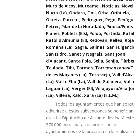
Muro de Alcoy
,
Mutxamel
,
Noticias
,
Nove
Nucia (La)
,
Ondara
,
Onil
,
Orba
,
Orihuela
,
Orxeta
,
Parcent
,
Pedreguer
,
Pego
,
Penàgu
Petrer
,
Pilar de la Horadada
,
Pinoso/Pinós 
Planes
,
Poblets (Els)
,
Polop
,
Portada
,
Rafa
Ràfol d'Almúnia (El)
,
Redován
,
Relleu
,
Roja
Romana (La)
,
Sagra
,
Salinas
,
San Fulgenci
San Isidro
,
Sanet y Negrals
,
Sant Joan
d'Alacant
,
Santa Pola
,
Sella
,
Senija
,
Tàrbe
Teulada
,
Tibi
,
Tormos
,
Torremanzanas/T
de les Maçanes (La)
,
Torrevieja
,
Vall d'Alca
(La)
,
Vall d'Ebo (La)
,
Vall de Gallinera
,
Vall 
Laguar (La)
,
Verger (El)
,
Villajoyosa/Vila Jo
(La)
,
Villena
,
Xaló
,
Xara (La) (E.L.M.)
Todos los ayuntamientos que han solici
adherirse a estas subvenciones se benefician
ellas La Diputación de Alicante destinará est
570.000 euros para colaborar con los
ayuntamientos de la provincia en la realizaci