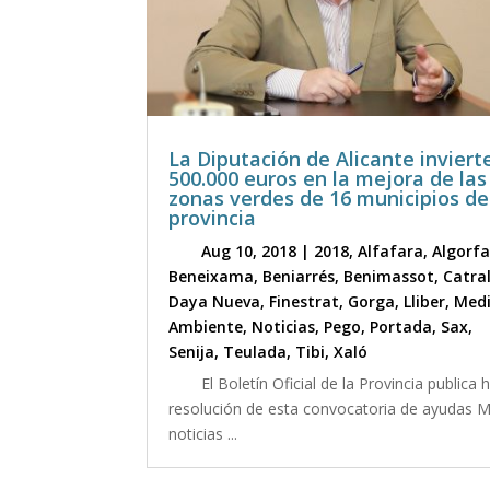
La Diputación de Alicante inviert
500.000 euros en la mejora de las
zonas verdes de 16 municipios de
provincia
Aug 10, 2018
|
2018
,
Alfafara
,
Algorf
Beneixama
,
Beniarrés
,
Benimassot
,
Catra
Daya Nueva
,
Finestrat
,
Gorga
,
Lliber
,
Med
Ambiente
,
Noticias
,
Pego
,
Portada
,
Sax
,
Senija
,
Teulada
,
Tibi
,
Xaló
El Boletín Oficial de la Provincia publica 
resolución de esta convocatoria de ayudas 
noticias ...