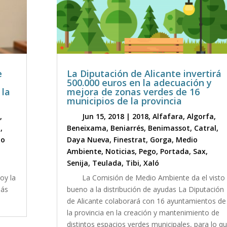
e
La Diputación de Alicante invertirá
500.000 euros en la adecuación y
 la
mejora de zonas verdes de 16
municipios de la provincia
a
,
Jun 15, 2018
|
2018
,
Alfafara
,
Algorfa
,
l
,
Beneixama
,
Beniarrés
,
Benimassot
,
Catral
,
io
Daya Nueva
,
Finestrat
,
Gorga
,
Medio
Ambiente
,
Noticias
,
Pego
,
Portada
,
Sax
,
Senija
,
Teulada
,
Tibi
,
Xaló
hoy la
La Comisión de Medio Ambiente da el visto
Más
bueno a la distribución de ayudas La Diputación
de Alicante colaborará con 16 ayuntamientos de
la provincia en la creación y mantenimiento de
distintos espacios verdes municipales, para lo q