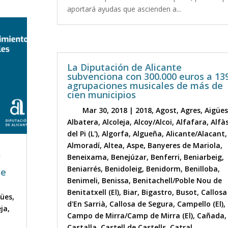
aportará ayudas que ascienden a...
La Diputación de Alicante
subvenciona con 300.000 euros a 13
agrupaciones musicales de más de
cien municipios
Mar 30, 2018
|
2018
,
Agost
,
Agres
,
Aigües
Albatera
,
Alcoleja
,
Alcoy/Alcoi
,
Alfafara
,
Alfà
del Pi (L')
,
Algorfa
,
Algueña
,
Alicante/Alacant
,
Almoradí
,
Altea
,
Aspe
,
Banyeres de Mariola
,
a
Beneixama
,
Benejúzar
,
Benferri
,
Beniarbeig
,
Beniarrés
,
Benidoleig
,
Benidorm
,
Benilloba
,
de
Benimeli
,
Benissa
,
Benitachell/Poble Nou de
Benitatxell (El)
,
Biar
,
Bigastro
,
Busot
,
Callosa
gües
,
d'En Sarrià
,
Callosa de Segura
,
Campello (El)
,
eja
,
Campo de Mirra/Camp de Mirra (El)
,
Cañada
,
Castalla
,
Castell de Castells
,
Catral
,