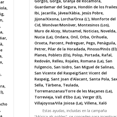
Gorgos
,
Gorga
,
Granja de Rocamora
,
nar
Guardamar del Segura
,
Hondón de los Frailes
iola
,
Ibi
,
Jacarilla
,
Jávea/Xàbia
,
Jesús Pobre
,
ig
,
Jijona/Xixona
,
Lorcha/Orxa (L')
,
Monforte del
im
,
Cid
,
Monóvar/Monòver
,
Montesinos (Los)
,
,
Muro de Alcoy
,
Mutxamel
,
Noticias
,
Novelda
,
sa
,
Nucia (La)
,
Ondara
,
Onil
,
Orba
,
Orihuela
,
Biar
,
Orxeta
,
Parcent
,
Pedreguer
,
Pego
,
Penàguila
,
ià
,
Petrer
,
Pilar de la Horadada
,
Pinoso/Pinós (El)
de
Planes
,
Poblets (Els)
,
Polop
,
Portada
,
Rafal
,
a
,
Redován
,
Relleu
,
Rojales
,
Romana (La)
,
San
x
,
Fulgencio
,
San Isidro
,
San Miguel de Salinas
,
San Vicente del Raspeig/Sant Vicent del
a
,
Raspeig
,
Sant Joan d'Alacant
,
Santa Pola
,
Sa
Sella
,
Tàrbena
,
Teulada
,
ura
,
Torremanzanas/Torre de les Maçanes (La)
,
l)
,
Torrevieja
,
Vall d'Ebo (La)
,
Verger (El)
,
Villajoyosa/Vila Joiosa (La)
,
Villena
,
Xaló
acho
,
Estas ayudas, incluidas en la campaña
la
,
“Música als pobles”, se conceden para incentivar