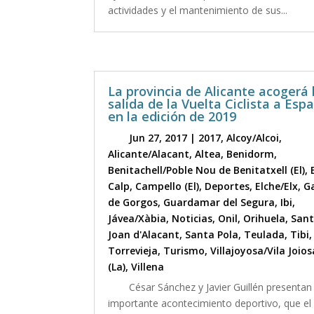
actividades y el mantenimiento de sus...
La provincia de Alicante acogerá 
salida de la Vuelta Ciclista a Esp
en la edición de 2019
Jun 27, 2017
|
2017
,
Alcoy/Alcoi
,
Alicante/Alacant
,
Altea
,
Benidorm
,
Benitachell/Poble Nou de Benitatxell (El)
,
Calp
,
Campello (El)
,
Deportes
,
Elche/Elx
,
G
de Gorgos
,
Guardamar del Segura
,
Ibi
,
Jávea/Xàbia
,
Noticias
,
Onil
,
Orihuela
,
San
Joan d'Alacant
,
Santa Pola
,
Teulada
,
Tibi
,
Torrevieja
,
Turismo
,
Villajoyosa/Vila Joios
(La)
,
Villena
César Sánchez y Javier Guillén presentan
importante acontecimiento deportivo, que el