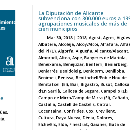
La Diputación de Alicante
subvenciona con 300.000 euros a 13
agrupaciones musicales de más de
cien municipios
Mar 30, 2018
|
2018
,
Agost
,
Agres
,
Aigües
Albatera
,
Alcoleja
,
Alcoy/Alcoi
,
Alfafara
,
Alfà
del Pi (L')
,
Algorfa
,
Algueña
,
Alicante/Alacant
,
Almoradí
,
Altea
,
Aspe
,
Banyeres de Mariola
,
Beneixama
,
Benejúzar
,
Benferri
,
Beniarbeig
,
Beniarrés
,
Benidoleig
,
Benidorm
,
Benilloba
,
Benimeli
,
Benissa
,
Benitachell/Poble Nou de
Benitatxell (El)
,
Biar
,
Bigastro
,
Busot
,
Callosa
a
d'En Sarrià
,
Callosa de Segura
,
Campello (El)
,
de
Campo de Mirra/Camp de Mirra (El)
,
Cañada
,
Castalla
,
Castell de Castells
,
Catral
,
Cocentaina
,
Confrides
,
Cox
,
Crevillent
,
gües
,
Cultura
,
Daya Nueva
,
Dénia
,
Dolores
,
eja
,
Elche/Elx
,
Elda
,
Finestrat
,
Gaianes
,
Gata de