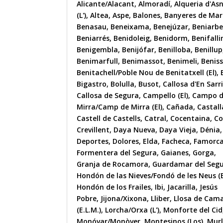
Alicante/Alacant
,
Almoradí
,
Alqueria d'As
(L')
,
Altea
,
Aspe
,
Balones
,
Banyeres de Mar
Benasau
,
Beneixama
,
Benejúzar
,
Beniarbe
Beniarrés
,
Benidoleig
,
Benidorm
,
Benifall
Benigembla
,
Benijófar
,
Benilloba
,
Benillup
Benimarfull
,
Benimassot
,
Benimeli
,
Benis
Benitachell/Poble Nou de Benitatxell (El)
,
Bigastro
,
Bolulla
,
Busot
,
Callosa d'En Sarr
Callosa de Segura
,
Campello (El)
,
Campo 
Mirra/Camp de Mirra (El)
,
Cañada
,
Castall
Castell de Castells
,
Catral
,
Cocentaina
,
Co
Crevillent
,
Daya Nueva
,
Daya Vieja
,
Dénia
,
Deportes
,
Dolores
,
Elda
,
Facheca
,
Famorc
Formentera del Segura
,
Gaianes
,
Gorga
,
Granja de Rocamora
,
Guardamar del Seg
Hondón de las Nieves/Fondó de les Neus (E
Hondón de los Frailes
,
Ibi
,
Jacarilla
,
Jesús
Pobre
,
Jijona/Xixona
,
Lliber
,
Llosa de Cam
(E.L.M.)
,
Lorcha/Orxa (L')
,
Monforte del Cid
Monóvar/Monòver
,
Montesinos (Los)
,
Mur