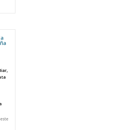
la
aña
Biar
,
ata
t
a
 este