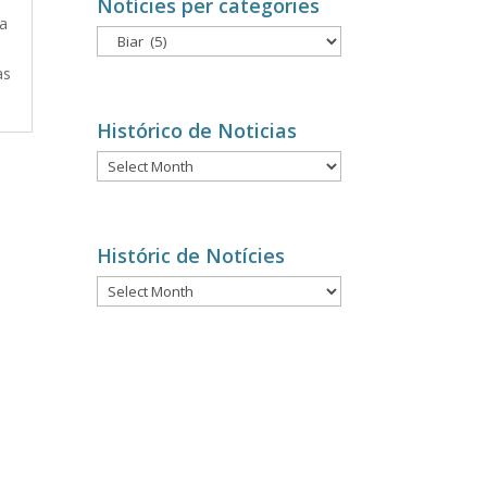
Notícies per categories
La
Notícies
n
per
as
categories
Histórico de Noticias
Histórico
de
Noticias
Históric de Notícies
Históric
de
Notícies