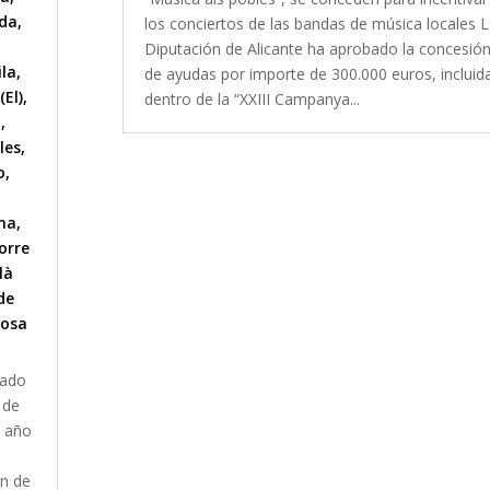
lda
,
los conciertos de las bandas de música locales 
Diputación de Alicante ha aprobado la concesió
ila
,
de ayudas por importe de 300.000 euros, incluid
(El)
,
dentro de la “XXIII Campanya...
l
,
les
,
o
,
na
,
orre
là
de
iosa
tado
 de
e año
ón de