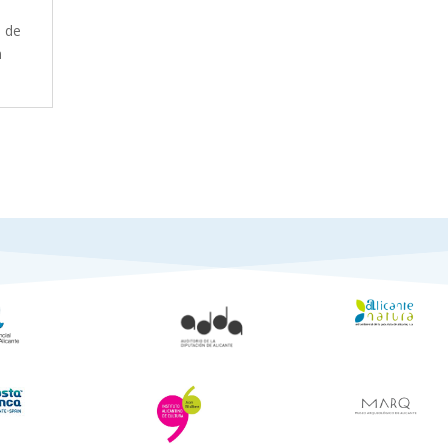
o de
n