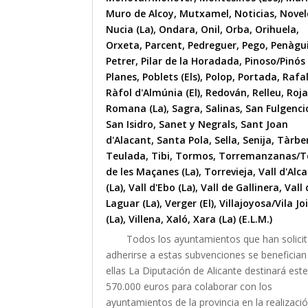
Muro de Alcoy
,
Mutxamel
,
Noticias
,
Nove
Nucia (La)
,
Ondara
,
Onil
,
Orba
,
Orihuela
,
Orxeta
,
Parcent
,
Pedreguer
,
Pego
,
Penàgu
Petrer
,
Pilar de la Horadada
,
Pinoso/Pinós 
Planes
,
Poblets (Els)
,
Polop
,
Portada
,
Rafa
Ràfol d'Almúnia (El)
,
Redován
,
Relleu
,
Roja
Romana (La)
,
Sagra
,
Salinas
,
San Fulgenci
San Isidro
,
Sanet y Negrals
,
Sant Joan
d'Alacant
,
Santa Pola
,
Sella
,
Senija
,
Tàrbe
Teulada
,
Tibi
,
Tormos
,
Torremanzanas/T
de les Maçanes (La)
,
Torrevieja
,
Vall d'Alca
(La)
,
Vall d'Ebo (La)
,
Vall de Gallinera
,
Vall 
Laguar (La)
,
Verger (El)
,
Villajoyosa/Vila Jo
(La)
,
Villena
,
Xaló
,
Xara (La) (E.L.M.)
Todos los ayuntamientos que han solici
adherirse a estas subvenciones se benefician
ellas La Diputación de Alicante destinará est
570.000 euros para colaborar con los
ayuntamientos de la provincia en la realizaci