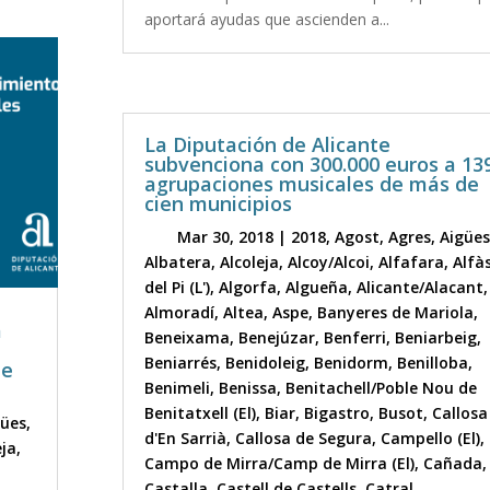
aportará ayudas que ascienden a...
La Diputación de Alicante
subvenciona con 300.000 euros a 13
agrupaciones musicales de más de
cien municipios
Mar 30, 2018
|
2018
,
Agost
,
Agres
,
Aigües
Albatera
,
Alcoleja
,
Alcoy/Alcoi
,
Alfafara
,
Alfà
del Pi (L')
,
Algorfa
,
Algueña
,
Alicante/Alacant
,
Almoradí
,
Altea
,
Aspe
,
Banyeres de Mariola
,
a
Beneixama
,
Benejúzar
,
Benferri
,
Beniarbeig
,
Beniarrés
,
Benidoleig
,
Benidorm
,
Benilloba
,
de
Benimeli
,
Benissa
,
Benitachell/Poble Nou de
Benitatxell (El)
,
Biar
,
Bigastro
,
Busot
,
Callosa
gües
,
d'En Sarrià
,
Callosa de Segura
,
Campello (El)
,
eja
,
Campo de Mirra/Camp de Mirra (El)
,
Cañada
,
Castalla
,
Castell de Castells
,
Catral
,