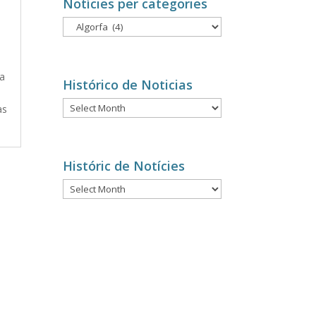
Notícies per categories
Notícies
per
categories
La
Histórico de Noticias
n
Histórico
as
de
Noticias
Históric de Notícies
Históric
de
Notícies