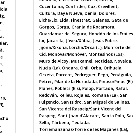
nar
Cocentaina
,
Confrides
,
Cox
,
Crevillent
,
iola
,
Cultura
,
Daya Nueva
,
Dénia
,
Dolores
,
ig
,
Elche/Elx
,
Elda
,
Finestrat
,
Gaianes
,
Gata de
im
,
Gorgos
,
Gorga
,
Granja de Rocamora
,
,
Guardamar del Segura
,
Hondón de los Frailes
sa
,
Ibi
,
Jacarilla
,
Jávea/Xàbia
,
Jesús Pobre
,
Biar
,
Jijona/Xixona
,
Lorcha/Orxa (L')
,
Monforte del
ià
,
Cid
,
Monóvar/Monòver
,
Montesinos (Los)
,
de
Muro de Alcoy
,
Mutxamel
,
Noticias
,
Novelda
,
a
,
Nucia (La)
,
Ondara
,
Onil
,
Orba
,
Orihuela
,
x
,
Orxeta
,
Parcent
,
Pedreguer
,
Pego
,
Penàguila
,
Petrer
,
Pilar de la Horadada
,
Pinoso/Pinós (El)
a
,
Planes
,
Poblets (Els)
,
Polop
,
Portada
,
Rafal
,
Redován
,
Relleu
,
Rojales
,
Romana (La)
,
San
ura
,
Fulgencio
,
San Isidro
,
San Miguel de Salinas
,
l)
,
San Vicente del Raspeig/Sant Vicent del
Raspeig
,
Sant Joan d'Alacant
,
Santa Pola
,
Sa
acho
Sella
,
Tàrbena
,
Teulada
,
,
Torremanzanas/Torre de les Maçanes (La)
,
la
,