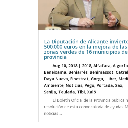
La Diputación de Alicante inviert
500.000 euros en la mejora de las
zonas verdes de 16 municipios de
provincia
Aug 10, 2018
|
2018
,
Alfafara
,
Algorf
Beneixama
,
Beniarrés
,
Benimassot
,
Catra
Daya Nueva
,
Finestrat
,
Gorga
,
Lliber
,
Med
Ambiente
,
Noticias
,
Pego
,
Portada
,
Sax
,
Senija
,
Teulada
,
Tibi
,
Xaló
El Boletín Oficial de la Provincia publica 
resolución de esta convocatoria de ayudas 
noticias ...