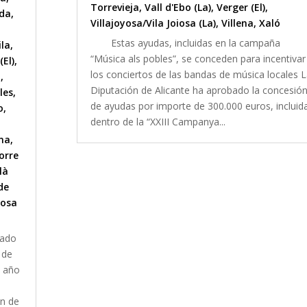
Torrevieja
,
Vall d'Ebo (La)
,
Verger (El)
,
lda
,
Villajoyosa/Vila Joiosa (La)
,
Villena
,
Xaló
Estas ayudas, incluidas en la campaña
ila
,
“Música als pobles”, se conceden para incentivar
(El)
,
los conciertos de las bandas de música locales 
l
,
Diputación de Alicante ha aprobado la concesió
les
,
de ayudas por importe de 300.000 euros, incluid
o
,
dentro de la “XXIII Campanya...
na
,
orre
là
de
iosa
tado
 de
e año
ón de