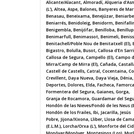
Alicante/Alacant
,
Almoradí
,
Alqueria d'As
(L')
,
Altea
,
Aspe
,
Balones
,
Banyeres de Mar
Benasau
,
Beneixama
,
Benejúzar
,
Beniarbe
Beniarrés
,
Benidoleig
,
Benidorm
,
Benifall
Benigembla
,
Benijófar
,
Benilloba
,
Benillup
Benimarfull
,
Benimassot
,
Benimeli
,
Benis
Benitachell/Poble Nou de Benitatxell (El)
,
Bigastro
,
Bolulla
,
Busot
,
Callosa d'En Sarr
Callosa de Segura
,
Campello (El)
,
Campo 
Mirra/Camp de Mirra (El)
,
Cañada
,
Castall
Castell de Castells
,
Catral
,
Cocentaina
,
Co
Crevillent
,
Daya Nueva
,
Daya Vieja
,
Dénia
,
Deportes
,
Dolores
,
Elda
,
Facheca
,
Famorc
Formentera del Segura
,
Gaianes
,
Gorga
,
Granja de Rocamora
,
Guardamar del Seg
Hondón de las Nieves/Fondó de les Neus (E
Hondón de los Frailes
,
Ibi
,
Jacarilla
,
Jesús
Pobre
,
Jijona/Xixona
,
Lliber
,
Llosa de Cam
(E.L.M.)
,
Lorcha/Orxa (L')
,
Monforte del Cid
Monóvar/Monòver
,
Montesinos (Los)
,
Mur