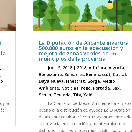
e
La Diputación de Alicante invertirá
500.000 euros en la adecuación y
 la
mejora de zonas verdes de 16
municipios de la provincia
a
,
Jun 15, 2018
|
2018
,
Alfafara
,
Algorfa
,
l
,
Beneixama
,
Beniarrés
,
Benimassot
,
Catral
,
io
Daya Nueva
,
Finestrat
,
Gorga
,
Medio
Ambiente
,
Noticias
,
Pego
,
Portada
,
Sax
,
Senija
,
Teulada
,
Tibi
,
Xaló
hoy la
La Comisión de Medio Ambiente da el visto
Más
bueno a la distribución de ayudas La Diputación
de Alicante colaborará con 16 ayuntamientos de
la provincia en la creación y mantenimiento de
distintos espacios verdes municipales, para lo q