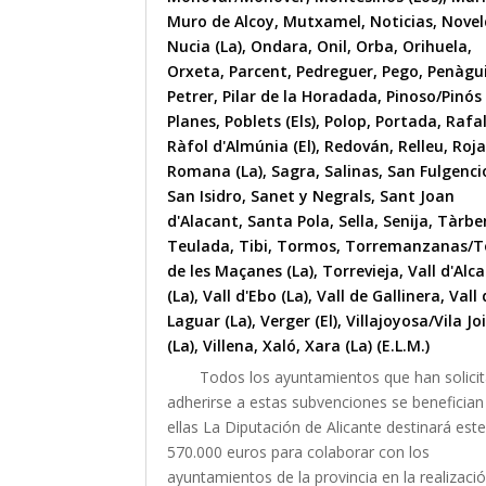
Muro de Alcoy
,
Mutxamel
,
Noticias
,
Nove
Nucia (La)
,
Ondara
,
Onil
,
Orba
,
Orihuela
,
Orxeta
,
Parcent
,
Pedreguer
,
Pego
,
Penàgu
Petrer
,
Pilar de la Horadada
,
Pinoso/Pinós 
Planes
,
Poblets (Els)
,
Polop
,
Portada
,
Rafa
Ràfol d'Almúnia (El)
,
Redován
,
Relleu
,
Roja
Romana (La)
,
Sagra
,
Salinas
,
San Fulgenci
San Isidro
,
Sanet y Negrals
,
Sant Joan
d'Alacant
,
Santa Pola
,
Sella
,
Senija
,
Tàrbe
Teulada
,
Tibi
,
Tormos
,
Torremanzanas/T
de les Maçanes (La)
,
Torrevieja
,
Vall d'Alca
(La)
,
Vall d'Ebo (La)
,
Vall de Gallinera
,
Vall 
Laguar (La)
,
Verger (El)
,
Villajoyosa/Vila Jo
(La)
,
Villena
,
Xaló
,
Xara (La) (E.L.M.)
Todos los ayuntamientos que han solici
adherirse a estas subvenciones se benefician
ellas La Diputación de Alicante destinará est
570.000 euros para colaborar con los
ayuntamientos de la provincia en la realizaci