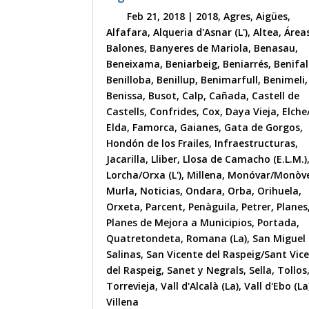
Feb 21, 2018
|
2018
,
Agres
,
Aigües
,
Alfafara
,
Alqueria d'Asnar (L')
,
Altea
,
Área
Balones
,
Banyeres de Mariola
,
Benasau
,
Beneixama
,
Beniarbeig
,
Beniarrés
,
Benifal
Benilloba
,
Benillup
,
Benimarfull
,
Benimeli
,
Benissa
,
Busot
,
Calp
,
Cañada
,
Castell de
Castells
,
Confrides
,
Cox
,
Daya Vieja
,
Elche
Elda
,
Famorca
,
Gaianes
,
Gata de Gorgos
,
Hondón de los Frailes
,
Infraestructuras
,
Jacarilla
,
Lliber
,
Llosa de Camacho (E.L.M.)
Lorcha/Orxa (L')
,
Millena
,
Monóvar/Monòv
Murla
,
Noticias
,
Ondara
,
Orba
,
Orihuela
,
Orxeta
,
Parcent
,
Penàguila
,
Petrer
,
Planes
Planes de Mejora a Municipios
,
Portada
,
Quatretondeta
,
Romana (La)
,
San Miguel
Salinas
,
San Vicente del Raspeig/Sant Vic
del Raspeig
,
Sanet y Negrals
,
Sella
,
Tollos
Torrevieja
,
Vall d'Alcalà (La)
,
Vall d'Ebo (La
Villena