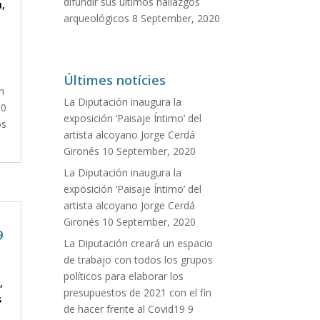
difundir sus últimos hallazgos
u
,
arqueológicos
8 September, 2020
Últimes notícies
n
La Diputación inaugura la
00
exposición ‘Paisaje Íntimo’ del
os
artista alcoyano Jorge Cerdá
Gironés
10 September, 2020
La Diputación inaugura la
exposición ‘Paisaje Íntimo’ del
artista alcoyano Jorge Cerdá
Gironés
10 September, 2020
9
La Diputación creará un espacio
de trabajo con todos los grupos
políticos para elaborar los
,
presupuestos de 2021 con el fin
s
de hacer frente al Covid19
9