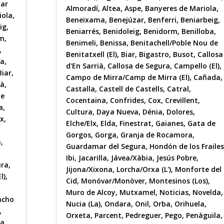
nar
Almoradí
,
Altea
,
Aspe
,
Banyeres de Mariola
,
iola
,
Beneixama
,
Benejúzar
,
Benferri
,
Beniarbeig
,
ig
,
Beniarrés
,
Benidoleig
,
Benidorm
,
Benilloba
,
im
,
Benimeli
,
Benissa
,
Benitachell/Poble Nou de
,
Benitatxell (El)
,
Biar
,
Bigastro
,
Busot
,
Callosa
sa
,
d'En Sarrià
,
Callosa de Segura
,
Campello (El)
,
Biar
,
Campo de Mirra/Camp de Mirra (El)
,
Cañada
,
ià
,
Castalla
,
Castell de Castells
,
Catral
,
de
Cocentaina
,
Confrides
,
Cox
,
Crevillent
,
a
,
Cultura
,
Daya Nueva
,
Dénia
,
Dolores
,
x
,
Elche/Elx
,
Elda
,
Finestrat
,
Gaianes
,
Gata de
Gorgos
,
Gorga
,
Granja de Rocamora
,
a
,
Guardamar del Segura
,
Hondón de los Frailes
Ibi
,
Jacarilla
,
Jávea/Xàbia
,
Jesús Pobre
,
ura
,
Jijona/Xixona
,
Lorcha/Orxa (L')
,
Monforte del
l)
,
Cid
,
Monóvar/Monòver
,
Montesinos (Los)
,
Muro de Alcoy
,
Mutxamel
,
Noticias
,
Novelda
,
acho
Nucia (La)
,
Ondara
,
Onil
,
Orba
,
Orihuela
,
,
Orxeta
,
Parcent
,
Pedreguer
,
Pego
,
Penàguila
,
la
,