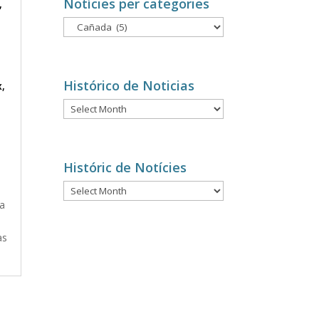
Notícies per categories
,
Notícies
per
categories
Histórico de Noticias
x
,
Histórico
de
Noticias
Históric de Notícies
Históric
La
de
n
Notícies
as