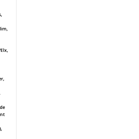
s
,
lim
,
/Elx
,
,
er
,
,
 de
ent
,
)
,