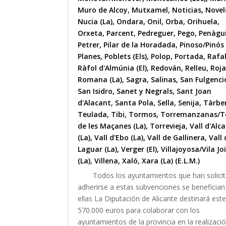
Muro de Alcoy
,
Mutxamel
,
Noticias
,
Nove
Nucia (La)
,
Ondara
,
Onil
,
Orba
,
Orihuela
,
Orxeta
,
Parcent
,
Pedreguer
,
Pego
,
Penàgu
Petrer
,
Pilar de la Horadada
,
Pinoso/Pinós 
Planes
,
Poblets (Els)
,
Polop
,
Portada
,
Rafa
Ràfol d'Almúnia (El)
,
Redován
,
Relleu
,
Roja
Romana (La)
,
Sagra
,
Salinas
,
San Fulgenci
San Isidro
,
Sanet y Negrals
,
Sant Joan
d'Alacant
,
Santa Pola
,
Sella
,
Senija
,
Tàrbe
Teulada
,
Tibi
,
Tormos
,
Torremanzanas/T
de les Maçanes (La)
,
Torrevieja
,
Vall d'Alca
(La)
,
Vall d'Ebo (La)
,
Vall de Gallinera
,
Vall 
Laguar (La)
,
Verger (El)
,
Villajoyosa/Vila Jo
(La)
,
Villena
,
Xaló
,
Xara (La) (E.L.M.)
Todos los ayuntamientos que han solici
adherirse a estas subvenciones se benefician
ellas La Diputación de Alicante destinará est
570.000 euros para colaborar con los
ayuntamientos de la provincia en la realizaci