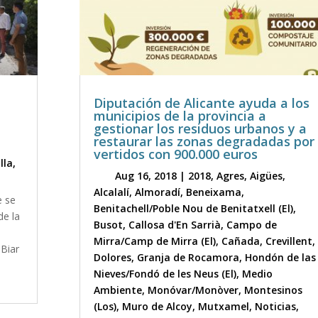
Diputación de Alicante ayuda a los
municipios de la provincia a
gestionar los residuos urbanos y a
restaurar las zonas degradadas por
vertidos con 900.000 euros
lla
,
Aug 16, 2018
|
2018
,
Agres
,
Aigües
,
Alcalalí
,
Almoradí
,
Beneixama
,
e se
Benitachell/Poble Nou de Benitatxell (El)
,
de la
Busot
,
Callosa d'En Sarrià
,
Campo de
Mirra/Camp de Mirra (El)
,
Cañada
,
Crevillent
,
 Biar
Dolores
,
Granja de Rocamora
,
Hondón de las
Nieves/Fondó de les Neus (El)
,
Medio
Ambiente
,
Monóvar/Monòver
,
Montesinos
(Los)
,
Muro de Alcoy
,
Mutxamel
,
Noticias
,