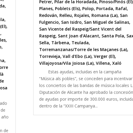
Petrer
,
Pilar de la Horadada
,
Pinoso/Pinós (El)
lda
,
Planes
,
Poblets (Els)
,
Polop
,
Portada
,
Rafal
,
Redován
,
Relleu
,
Rojales
,
Romana (La)
,
San
ila
,
Fulgencio
,
San Isidro
,
San Miguel de Salinas
,
(El)
,
San Vicente del Raspeig/Sant Vicent del
l
,
Raspeig
,
Sant Joan d'Alacant
,
Santa Pola
,
Sa
les
,
Sella
,
Tàrbena
,
Teulada
,
o
,
Torremanzanas/Torre de les Maçanes (La)
,
Torrevieja
,
Vall d'Ebo (La)
,
Verger (El)
,
na
,
Villajoyosa/Vila Joiosa (La)
,
Villena
,
Xaló
orre
Estas ayudas, incluidas en la campaña
là
“Música als pobles”, se conceden para incentivar
de
los conciertos de las bandas de música locales 
iosa
Diputación de Alicante ha aprobado la concesió
de ayudas por importe de 300.000 euros, incluid
tado
dentro de la “XXIII Campanya...
 de
e año
ón de