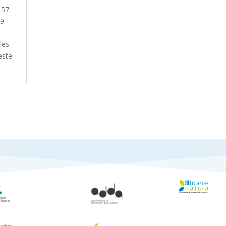
 57
19
les
este