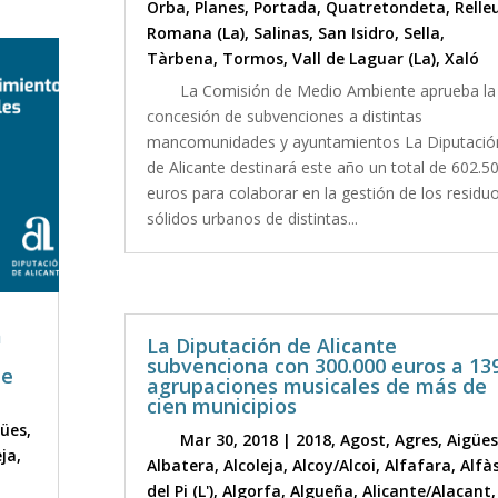
Orba
,
Planes
,
Portada
,
Quatretondeta
,
Relle
Romana (La)
,
Salinas
,
San Isidro
,
Sella
,
Tàrbena
,
Tormos
,
Vall de Laguar (La)
,
Xaló
La Comisión de Medio Ambiente aprueba la
concesión de subvenciones a distintas
mancomunidades y ayuntamientos La Diputació
de Alicante destinará este año un total de 602.5
euros para colaborar en la gestión de los residu
sólidos urbanos de distintas...
a
La Diputación de Alicante
subvenciona con 300.000 euros a 13
de
agrupaciones musicales de más de
cien municipios
gües
,
Mar 30, 2018
|
2018
,
Agost
,
Agres
,
Aigües
eja
,
Albatera
,
Alcoleja
,
Alcoy/Alcoi
,
Alfafara
,
Alfà
del Pi (L')
,
Algorfa
,
Algueña
,
Alicante/Alacant
,