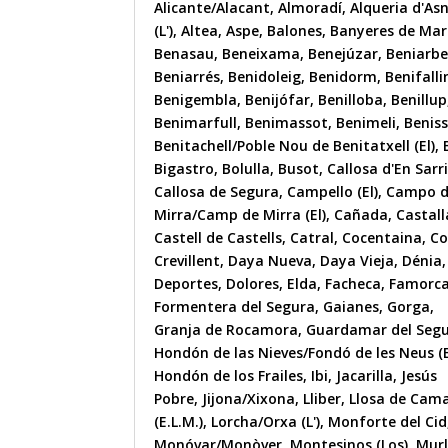
Alicante/Alacant
,
Almoradí
,
Alqueria d'As
(L')
,
Altea
,
Aspe
,
Balones
,
Banyeres de Mar
Benasau
,
Beneixama
,
Benejúzar
,
Beniarbe
Beniarrés
,
Benidoleig
,
Benidorm
,
Benifall
Benigembla
,
Benijófar
,
Benilloba
,
Benillup
Benimarfull
,
Benimassot
,
Benimeli
,
Benis
Benitachell/Poble Nou de Benitatxell (El)
,
Bigastro
,
Bolulla
,
Busot
,
Callosa d'En Sarr
Callosa de Segura
,
Campello (El)
,
Campo 
Mirra/Camp de Mirra (El)
,
Cañada
,
Castall
Castell de Castells
,
Catral
,
Cocentaina
,
Co
Crevillent
,
Daya Nueva
,
Daya Vieja
,
Dénia
,
Deportes
,
Dolores
,
Elda
,
Facheca
,
Famorc
Formentera del Segura
,
Gaianes
,
Gorga
,
Granja de Rocamora
,
Guardamar del Seg
Hondón de las Nieves/Fondó de les Neus (E
Hondón de los Frailes
,
Ibi
,
Jacarilla
,
Jesús
Pobre
,
Jijona/Xixona
,
Lliber
,
Llosa de Cam
(E.L.M.)
,
Lorcha/Orxa (L')
,
Monforte del Cid
Monóvar/Monòver
,
Montesinos (Los)
,
Mur