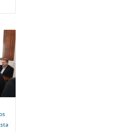
os
esta