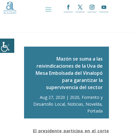
Inicio
|
Mazón se suma a las reivindicaciones
de la Uva de Mesa Embolsada del Vinalopó para
garantizar la supervivencia del sector
Mazón se suma a las
reivindicaciones de la Uva de
Mesa Embolsada del Vinalopó
para garantizar la
supervivencia del sector
Aug 27, 2020
2020
,
Fomento y
Desarrollo Local
,
Noticias
,
Novelda
,
Portada
El presidente participa en el corte