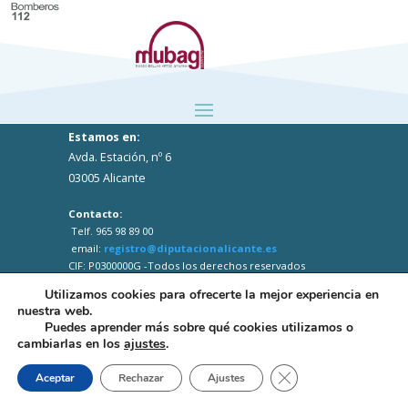
Estamos en:
Avda. Estación, nº 6
03005 Alicante
Contacto:
Telf. 965 98 89 00
email:
registro@diputacionalicante.es
CIF: P0300000G -Todos los derechos reservados
Utilizamos cookies para ofrecerte la mejor experiencia en
nuestra web.
Puedes aprender más sobre qué cookies utilizamos o
cambiarlas en los
ajustes
.
Close GDPR Cookie B
Aceptar
Rechazar
Ajustes
Web desarrollada por el Servicio Informática
Diputación Alicante