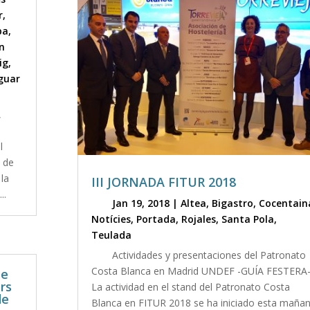
r
,
ba
,
n
ig
,
aguar
,
l
 de
 la
III JORNADA FITUR 2018
..
Jan 19, 2018
|
Altea
,
Bigastro
,
Cocentain
Notícies
,
Portada
,
Rojales
,
Santa Pola
,
Teulada
Actividades y presentaciones del Patronato
Costa Blanca en Madrid UNDEF -GUÍA FESTERA-
de
ors
La actividad en el stand del Patronato Costa
de
Blanca en FITUR 2018 se ha iniciado esta maña