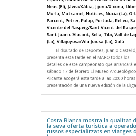
Neus (El)
,
Jávea/Xàbia
,
Jijona/Xixona
,
Llibe
Murla
,
Mutxamel
,
Notícies
,
Nucia (La)
,
Or
Parcent
,
Petrer
,
Polop
,
Portada
,
Relleu
,
Sa
Vicente del Raspeig/Sant Vicent del Raspe
Sant Joan d'Alacant
,
Sella
,
Tibi
,
Vall de L
(La)
,
Villajoyosa/Vila Joiosa (La)
,
Xaló
El diputado de Deportes, Juanjo Castelló
presenta esta tarde en el MARQ todos los
detalles de este campeonato que arrancará e
sábado 17 de febrero El Museo Arqueológico
Alicante acogerá esta tarde a las 20:00 horas
presentación de una nueva edición de la Lliga.
Costa Blanca mostra la qualitat 
la seva oferta turística a operad
russos especialitzats en viatges 