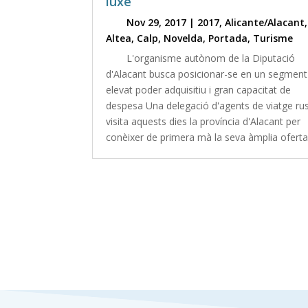
luxe
Nov 29, 2017
|
2017
,
Alicante/Alacant
,
Altea
,
Calp
,
Novelda
,
Portada
,
Turisme
L'organisme autònom de la Diputació
d'Alacant busca posicionar-se en un segmen
elevat poder adquisitiu i gran capacitat de
despesa Una delegació d'agents de viatge ru
visita aquests dies la província d'Alacant per
conèixer de primera mà la seva àmplia oferta.