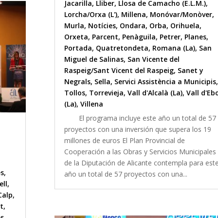
Jacarilla
,
Lliber
,
Llosa de Camacho (E.L.M.)
,
Lorcha/Orxa (L')
,
Millena
,
Monóvar/Monòver
,
Murla
,
Notícies
,
Ondara
,
Orba
,
Orihuela
,
Orxeta
,
Parcent
,
Penàguila
,
Petrer
,
Planes
,
Portada
,
Quatretondeta
,
Romana (La)
,
San
Miguel de Salinas
,
San Vicente del
Raspeig/Sant Vicent del Raspeig
,
Sanet y
Negrals
,
Sella
,
Servici Assistència a Municipis
,
Tollos
,
Torrevieja
,
Vall d'Alcalà (La)
,
Vall d'Eb
(La)
,
Villena
El programa incluye este año un total de 57
proyectos con una inversión que supera los 19
millones de euros El Plan Provincial de
Cooperación a las Obras y Servicios Municipales
de la Diputación de Alicante contempla para est
es
,
año un total de 57 proyectos con una...
ll
,
Calp
,
nt
,
es