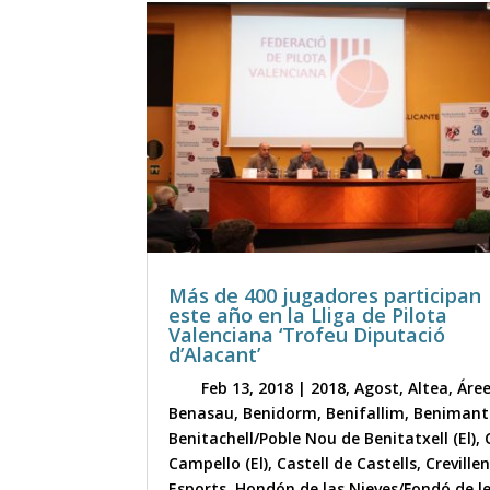
Más de 400 jugadores participan
este año en la Lliga de Pilota
Valenciana ‘Trofeu Diputació
d’Alacant’
Feb 13, 2018
|
2018
,
Agost
,
Altea
,
Áre
Benasau
,
Benidorm
,
Benifallim
,
Benimante
Benitachell/Poble Nou de Benitatxell (El)
,
Campello (El)
,
Castell de Castells
,
Creville
Esports
,
Hondón de las Nieves/Fondó de l