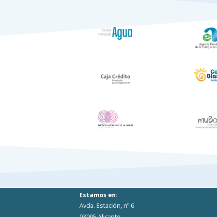
Estamos en:
Avda. Estación, nº 6
03005 Alicante