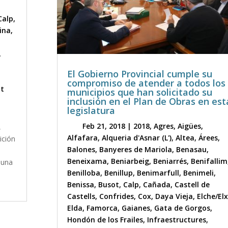
Calp
,
ina
,
,
El Gobierno Provincial cumple su
compromiso de atender a todos los
nt
municipios que han solicitado su
inclusión en el Plan de Obras en est
legislatura
Feb 21, 2018
|
2018
,
Agres
,
Aigües
,
,
Alfafara
,
Alqueria d'Asnar (L')
,
Altea
,
Árees
,
ición
Balones
,
Banyeres de Mariola
,
Benasau
,
Beneixama
,
Beniarbeig
,
Beniarrés
,
Benifallim
 una
Benilloba
,
Benillup
,
Benimarfull
,
Benimeli
,
Benissa
,
Busot
,
Calp
,
Cañada
,
Castell de
Castells
,
Confrides
,
Cox
,
Daya Vieja
,
Elche/Elx
Elda
,
Famorca
,
Gaianes
,
Gata de Gorgos
,
Hondón de los Frailes
,
Infraestructures
,