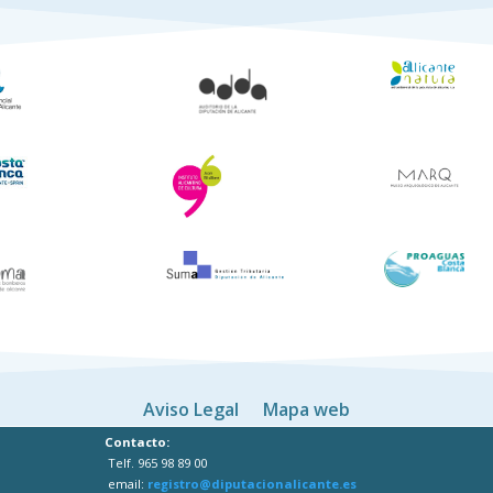
Aviso Legal
Mapa web
Contacto:
Telf. 965 98 89 00
email:
registro@diputacionalicante.es