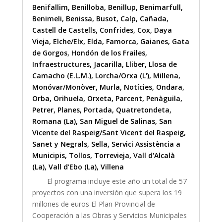
Benifallim
,
Benilloba
,
Benillup
,
Benimarfull
,
Benimeli
,
Benissa
,
Busot
,
Calp
,
Cañada
,
Castell de Castells
,
Confrides
,
Cox
,
Daya
Vieja
,
Elche/Elx
,
Elda
,
Famorca
,
Gaianes
,
Gata
de Gorgos
,
Hondón de los Frailes
,
Infraestructures
,
Jacarilla
,
Lliber
,
Llosa de
Camacho (E.L.M.)
,
Lorcha/Orxa (L')
,
Millena
,
Monóvar/Monòver
,
Murla
,
Notícies
,
Ondara
,
Orba
,
Orihuela
,
Orxeta
,
Parcent
,
Penàguila
,
Petrer
,
Planes
,
Portada
,
Quatretondeta
,
Romana (La)
,
San Miguel de Salinas
,
San
Vicente del Raspeig/Sant Vicent del Raspeig
,
Sanet y Negrals
,
Sella
,
Servici Assistència a
Municipis
,
Tollos
,
Torrevieja
,
Vall d'Alcalà
(La)
,
Vall d'Ebo (La)
,
Villena
El programa incluye este año un total de 57
proyectos con una inversión que supera los 19
millones de euros El Plan Provincial de
Cooperación a las Obras y Servicios Municipales