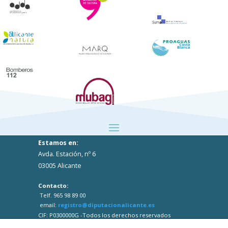
Estamos en:
Avda. Estación, nº 6
03005 Alicante
Contacto:
Telf. 965 98 89 00
email:
registro@diputacionalicante.es
CIF: P0300000G -Todos los derechos reservados