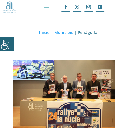
Penàguila
Inicio
|
Municipis
|
Penàguila