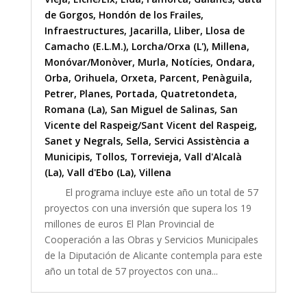
de Gorgos
,
Hondón de los Frailes
,
Infraestructures
,
Jacarilla
,
Lliber
,
Llosa de
Camacho (E.L.M.)
,
Lorcha/Orxa (L')
,
Millena
,
Monóvar/Monòver
,
Murla
,
Notícies
,
Ondara
,
Orba
,
Orihuela
,
Orxeta
,
Parcent
,
Penàguila
,
Petrer
,
Planes
,
Portada
,
Quatretondeta
,
Romana (La)
,
San Miguel de Salinas
,
San
Vicente del Raspeig/Sant Vicent del Raspeig
,
Sanet y Negrals
,
Sella
,
Servici Assistència a
Municipis
,
Tollos
,
Torrevieja
,
Vall d'Alcalà
(La)
,
Vall d'Ebo (La)
,
Villena
El programa incluye este año un total de 57
proyectos con una inversión que supera los 19
millones de euros El Plan Provincial de
Cooperación a las Obras y Servicios Municipales
de la Diputación de Alicante contempla para este
año un total de 57 proyectos con una...