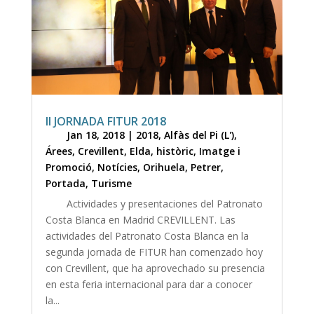
II JORNADA FITUR 2018
Jan 18, 2018
|
2018
,
Alfàs del Pi (L')
,
Árees
,
Crevillent
,
Elda
,
històric
,
Imatge i
Promoció
,
Notícies
,
Orihuela
,
Petrer
,
Portada
,
Turisme
Actividades y presentaciones del Patronato
Costa Blanca en Madrid CREVILLENT. Las
actividades del Patronato Costa Blanca en la
segunda jornada de FITUR han comenzado hoy
con Crevillent, que ha aprovechado su presencia
en esta feria internacional para dar a conocer
la...