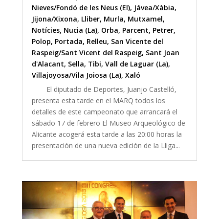
Nieves/Fondó de les Neus (El)
,
Jávea/Xàbia
,
Jijona/Xixona
,
Lliber
,
Murla
,
Mutxamel
,
Notícies
,
Nucia (La)
,
Orba
,
Parcent
,
Petrer
,
Polop
,
Portada
,
Relleu
,
San Vicente del
Raspeig/Sant Vicent del Raspeig
,
Sant Joan
d'Alacant
,
Sella
,
Tibi
,
Vall de Laguar (La)
,
Villajoyosa/Vila Joiosa (La)
,
Xaló
El diputado de Deportes, Juanjo Castelló,
presenta esta tarde en el MARQ todos los
detalles de este campeonato que arrancará el
sábado 17 de febrero El Museo Arqueológico de
Alicante acogerá esta tarde a las 20:00 horas la
presentación de una nueva edición de la Lliga...