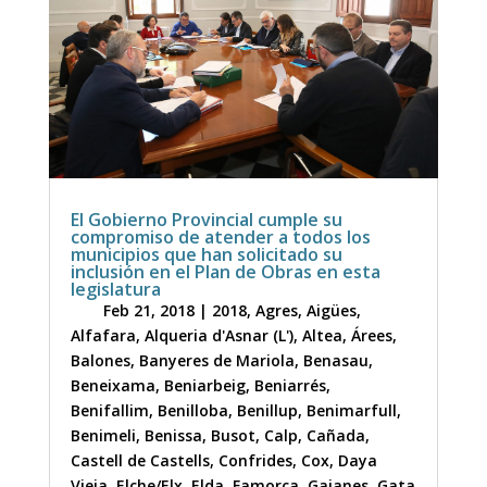
El Gobierno Provincial cumple su
compromiso de atender a todos los
municipios que han solicitado su
inclusión en el Plan de Obras en esta
legislatura
Feb 21, 2018
|
2018
,
Agres
,
Aigües
,
Alfafara
,
Alqueria d'Asnar (L')
,
Altea
,
Árees
,
Balones
,
Banyeres de Mariola
,
Benasau
,
Beneixama
,
Beniarbeig
,
Beniarrés
,
Benifallim
,
Benilloba
,
Benillup
,
Benimarfull
,
Benimeli
,
Benissa
,
Busot
,
Calp
,
Cañada
,
Castell de Castells
,
Confrides
,
Cox
,
Daya
Vieja
,
Elche/Elx
,
Elda
,
Famorca
,
Gaianes
,
Gata