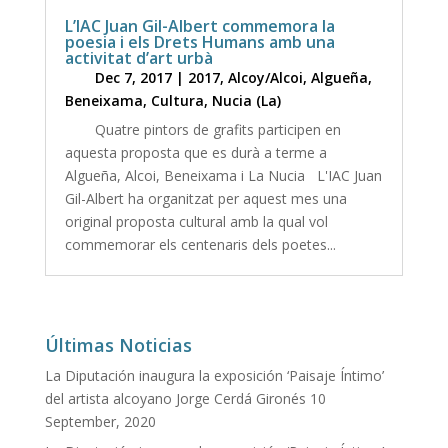
L’IAC Juan Gil-Albert commemora la
poesia i els Drets Humans amb una
activitat d’art urbà
Dec 7, 2017
|
2017
,
Alcoy/Alcoi
,
Algueña
,
Beneixama
,
Cultura
,
Nucia (La)
Quatre pintors de grafits participen en
aquesta proposta que es durà a terme a
Algueña, Alcoi, Beneixama i La Nucia L'IAC Juan
Gil-Albert ha organitzat per aquest mes una
original proposta cultural amb la qual vol
commemorar els centenaris dels poetes...
Últimas Noticias
La Diputación inaugura la exposición ‘Paisaje Íntimo’
del artista alcoyano Jorge Cerdá Gironés
10
September, 2020