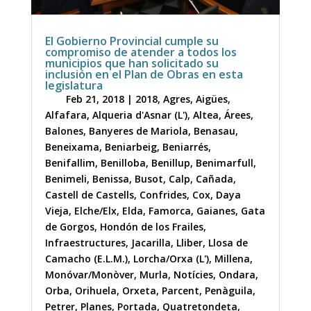
El Gobierno Provincial cumple su
compromiso de atender a todos los
municipios que han solicitado su
inclusión en el Plan de Obras en esta
legislatura
Feb 21, 2018
|
2018
,
Agres
,
Aigües
,
Alfafara
,
Alqueria d'Asnar (L')
,
Altea
,
Árees
,
Balones
,
Banyeres de Mariola
,
Benasau
,
Beneixama
,
Beniarbeig
,
Beniarrés
,
Benifallim
,
Benilloba
,
Benillup
,
Benimarfull
,
Benimeli
,
Benissa
,
Busot
,
Calp
,
Cañada
,
Castell de Castells
,
Confrides
,
Cox
,
Daya
Vieja
,
Elche/Elx
,
Elda
,
Famorca
,
Gaianes
,
Gata
de Gorgos
,
Hondón de los Frailes
,
Infraestructures
,
Jacarilla
,
Lliber
,
Llosa de
Camacho (E.L.M.)
,
Lorcha/Orxa (L')
,
Millena
,
Monóvar/Monòver
,
Murla
,
Notícies
,
Ondara
,
Orba
,
Orihuela
,
Orxeta
,
Parcent
,
Penàguila
,
Petrer
,
Planes
,
Portada
,
Quatretondeta
,