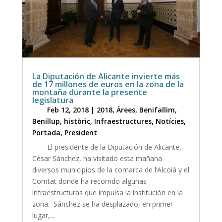
La Diputación de Alicante invierte más
de 17 millones de euros en la zona de la
montaña durante la presente
legislatura
Feb 12, 2018
|
2018
,
Árees
,
Benifallim
,
Benillup
,
històric
,
Infraestructures
,
Notícies
,
Portada
,
President
El presidente de la Diputación de Alicante,
César Sánchez, ha visitado esta mañana
diversos municipios de la comarca de l’Alcoià y el
Comtat donde ha recorrido algunas
infraestructuras que impulsa la institución en la
zona. Sánchez se ha desplazado, en primer
lugar,...