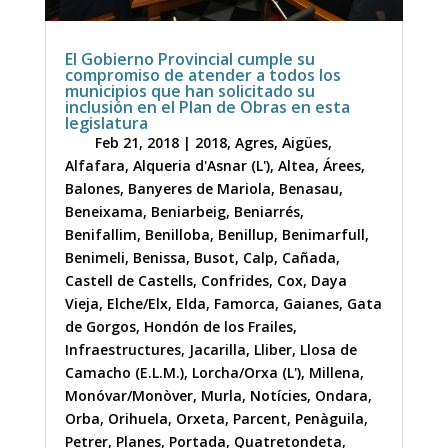
El Gobierno Provincial cumple su
compromiso de atender a todos los
municipios que han solicitado su
inclusión en el Plan de Obras en esta
legislatura
Feb 21, 2018
|
2018
,
Agres
,
Aigües
,
Alfafara
,
Alqueria d'Asnar (L')
,
Altea
,
Árees
,
Balones
,
Banyeres de Mariola
,
Benasau
,
Beneixama
,
Beniarbeig
,
Beniarrés
,
Benifallim
,
Benilloba
,
Benillup
,
Benimarfull
,
Benimeli
,
Benissa
,
Busot
,
Calp
,
Cañada
,
Castell de Castells
,
Confrides
,
Cox
,
Daya
Vieja
,
Elche/Elx
,
Elda
,
Famorca
,
Gaianes
,
Gata
de Gorgos
,
Hondón de los Frailes
,
Infraestructures
,
Jacarilla
,
Lliber
,
Llosa de
Camacho (E.L.M.)
,
Lorcha/Orxa (L')
,
Millena
,
Monóvar/Monòver
,
Murla
,
Notícies
,
Ondara
,
Orba
,
Orihuela
,
Orxeta
,
Parcent
,
Penàguila
,
Petrer
,
Planes
,
Portada
,
Quatretondeta
,