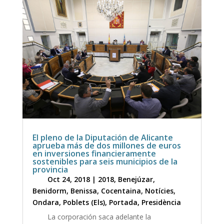
El pleno de la Diputación de Alicante
aprueba más de dos millones de euros
en inversiones financieramente
sostenibles para seis municipios de la
provincia
Oct 24, 2018
|
2018
,
Benejúzar
,
Benidorm
,
Benissa
,
Cocentaina
,
Notícies
,
Ondara
,
Poblets (Els)
,
Portada
,
Presidència
La corporación saca adelante la