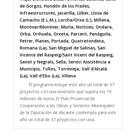
de Gorgos
,
Hondón de los Frailes
,
Infraestructures
,
Jacarilla
,
Lliber
,
Llosa de
Camacho (E.L.M.)
,
Lorcha/Orxa (L')
,
Millena
,
Monóvar/Monòver
,
Murla
,
Notícies
,
Ondara
,
Orba
,
Orihuela
,
Orxeta
,
Parcent
,
Penàguila
,
Petrer
,
Planes
,
Portada
,
Quatretondeta
,
Romana (La)
,
San Miguel de Salinas
,
San
Vicente del Raspeig/Sant Vicent del Raspeig
,
Sanet y Negrals
,
Sella
,
Servici Assistència a
Municipis
,
Tollos
,
Torrevieja
,
Vall d'Alcalà
(La)
,
Vall d'Ebo (La)
,
Villena
El programa incluye este año un total de 57
proyectos con una inversión que supera los 19
millones de euros El Plan Provincial de
Cooperación a las Obras y Servicios Municipales
de la Diputación de Alicante contempla para este
año un total de 57 proyectos con una...