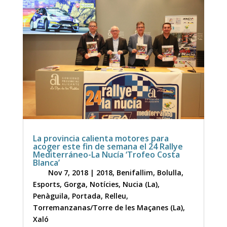
La provincia calienta motores para
acoger este fin de semana el 24 Rallye
Mediterráneo-La Nucía ‘Trofeo Costa
Blanca’
Nov 7, 2018
|
2018
,
Benifallim
,
Bolulla
,
Esports
,
Gorga
,
Notícies
,
Nucia (La)
,
Penàguila
,
Portada
,
Relleu
,
Torremanzanas/Torre de les Maçanes (La)
,
Xaló