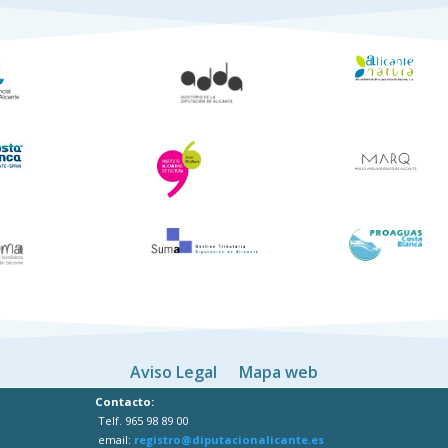
Aviso Legal
Mapa web
Contacto:
Telf. 965 98 89 00
email:
registro@diputacionalicante.es