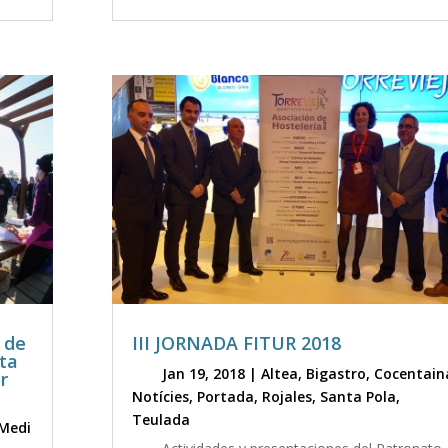
a de
III JORNADA FITUR 2018
sta
Jan 19, 2018
|
Altea
,
Bigastro
,
Cocentain
r
Notícies
,
Portada
,
Rojales
,
Santa Pola
,
Teulada
Medi