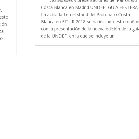
Actividades y presentaciones del Patronato
Costa Blanca en Madrid UNDEF -GUÍA FESTERA-
e,
La actividad en el stand del Patronato Costa
 este
Blanca en FITUR 2018 se ha iniciado esta maña
ción
con la presentación de la nueva edición de la guí
ta
de la UNDEF, en la que se incluye un...
do