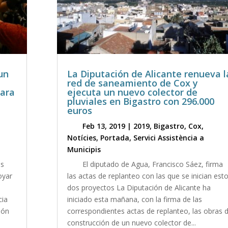
un
La Diputación de Alicante renueva l
red de saneamiento de Cox y
para
ejecuta un nuevo colector de
pluviales en Bigastro con 296.000
euros
Feb 13, 2019
|
2019
,
Bigastro
,
Cox
,
Notícies
,
Portada
,
Servici Assistència a
Municipis
os
El diputado de Agua, Francisco Sáez, firma
oyar
las actas de replanteo con las que se inician est
dos proyectos La Diputación de Alicante ha
cia
iniciado esta mañana, con la firma de las
ión
correspondientes actas de replanteo, las obras 
construcción de un nuevo colector de...