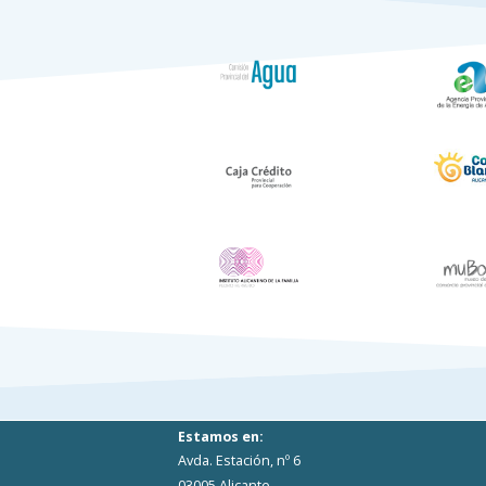
Estamos en:
Avda. Estación, nº 6
03005 Alicante