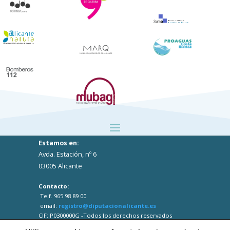
Estamos en:
Avda. Estación, nº 6
03005 Alicante
Contacto:
Telf. 965 98 89 00
email:
registro@diputacionalicante.es
CIF: P0300000G -Todos los derechos reservados