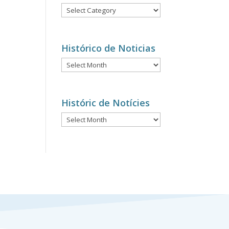
Notícies
per
categories
Histórico de Noticias
Histórico
de
Noticias
Históric de Notícies
Históric
de
Notícies