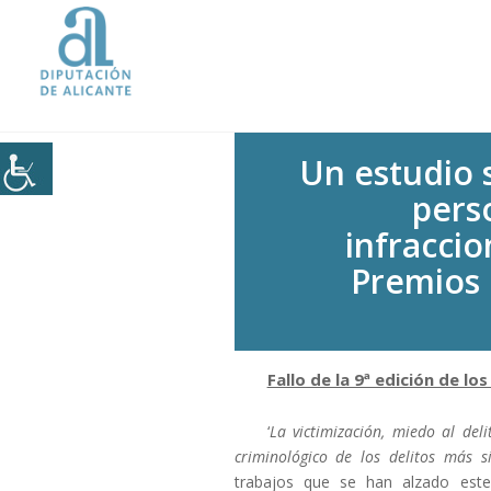
Inicio
|
Un estudio sobre el miedo al del
Un estudio s
pers
infraccio
Premios 
Fallo de la 9ª edición de l
‘
La victimización, miedo al del
criminológico de los delitos más si
trabajos que se han alzado es