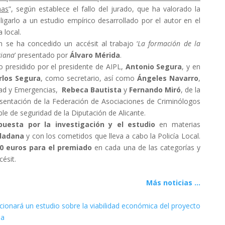
nas
”, según establece el fallo del jurado, que ha valorado la
 ligarlo a un estudio empírico desarrollado por el autor en el
 local.
 se ha concedido un accésit al trabajo ‘
La formación de la
ciana
’ presentado por
Álvaro Mérida
.
o presidido por el presidente de AIPL,
Antonio Segura
, y en
rlos Segura
, como secretario, así como
Ángeles Navarro
,
dad y Emergencias,
Rebeca Bautista
y
Fernando Miró
, de la
sentación de la Federación de Asociaciones de Criminólogos
e de seguridad de la Diputación de Alicante.
puesta por la investigación y el estudio
en materias
udadana
y con los cometidos que lleva a cabo la Policía Local.
0 euros para el premiado
en cada una de las categorías y
ésit.
Más noticias ...
cionará un estudio sobre la viabilidad económica del proyecto
na