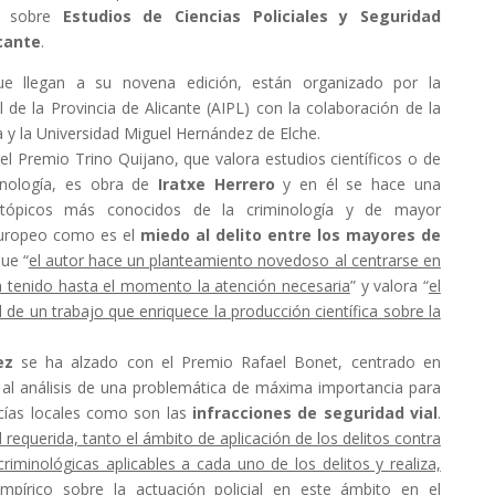
en sobre
Estudios de Ciencias Policiales y Seguridad
cante
.
ue llegan a su novena edición, están organizado por la
l de la Provincia de Alicante (AIPL) con la colaboración de la
a y la Universidad Miguel Hernández de Elche.
l Premio Trino Quijano, que valora estudios científicos o de
minología, es obra de
Iratxe Herrero
y en él se hace una
 tópicos más conocidos de la criminología y de mayor
 europeo como es el
miedo al delito entre los mayores de
que “
el autor hace un planteamiento novedoso al centrarse en
a tenido hasta el momento la atención necesaria
” y valora “
el
ad de un trabajo que enriquece la producción científica sobre la
ez
se ha alzado con el Premio Rafael Bonet, centrado en
s al análisis de una problemática de máxima importancia para
licías locales como son las
infracciones de seguridad vial
.
 requerida, tanto el ámbito de aplicación de los delitos contra
riminológicas aplicables a cada uno de los delitos y realiza,
mpírico sobre la actuación policial en este ámbito en el