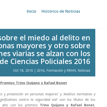
ito en personas mayores y otro sobre infracciones viarias se alza
Inicio
Histórico de Noticias
obre el miedo al delito en
onas mayores y otro sobre
nes viarias se alzan con los
de Ciencias Policiales 2016
Oct 18, 2016
2016
,
Formación y RRHH
,
Noticias
os Premios Trino Quijano y Rafael Bonet
ito y prevención en personas mayores
’ y ‘
Análisis normativo y
gnificativos contra la seguridad vial
’ son los títulos de los
te año con los premios
Trino Quijano y Rafael Bonet
,