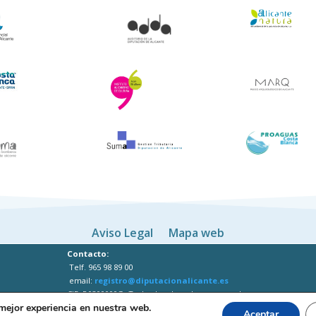
Aviso Legal
Mapa web
Contacto:
Telf. 965 98 89 00
email:
registro@diputacionalicante.es
CIF: P0300000G -Todos los derechos reservados
 mejor experiencia en nuestra web.
Aceptar