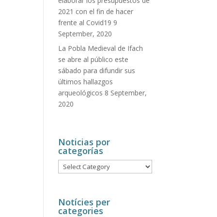
elaborar los presupuestos de
2021 con el fin de hacer
frente al Covid19
9
September, 2020
La Pobla Medieval de Ifach
se abre al público este
sábado para difundir sus
últimos hallazgos
arqueológicos
8 September,
2020
Noticias por
categorías
Noticias
por
categorías
Notícies per
categories