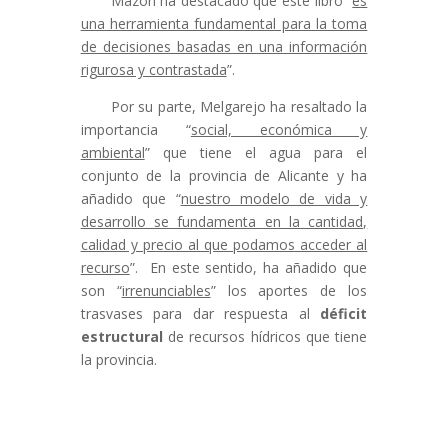
Mazón ha destacado que este libro “
es
una herramienta fundamental para la toma
de decisiones basadas en una información
rigurosa y contrastada
”.
Por su parte, Melgarejo ha resaltado la
importancia “
social, económica y
ambiental
” que tiene el agua para el
conjunto de la provincia de Alicante y ha
añadido que “
nuestro modelo de vida y
desarrollo se fundamenta en la cantidad,
calidad y precio al que podamos acceder al
recurso
”. En este sentido, ha añadido que
son “
irrenunciables
” los aportes de los
trasvases para dar respuesta al
déficit
estructural
de recursos hídricos que tiene
la provincia.