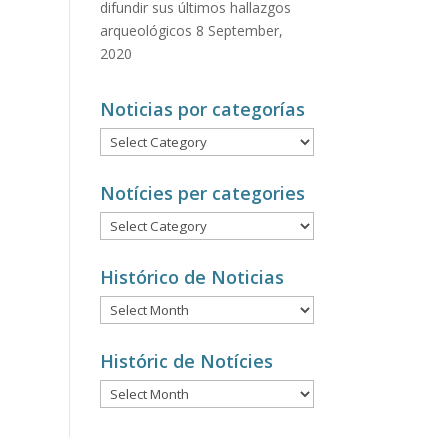
difundir sus últimos hallazgos
arqueológicos
8 September,
2020
Noticias por categorías
Noticias
por
categorías
Notícies per categories
Notícies
per
categories
Histórico de Noticias
Histórico
de
Noticias
Históric de Notícies
Históric
de
Notícies