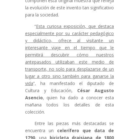
componen esta original muestra que refleja
la evolución de este invento tan significativo
para la sociedad.
“
Esta curiosa exposición, que destaca
especialmente por su carácter pedagógico
y didáctico, ofrece al visitante un
interesante viaje en el tiempo que le
permitirá descubrir cómo nuestros
antepasados utilizaban este medio de
transporte, no solo para desplazarse de un
lugar a otro sino también para ganarse la
vida
”, ha manifestado el diputado de
Cultura y Educación,
César Augusto
Asencio
, quien ha dado a conocer esta
mañana todos los detalles de esta
colección.
Entre las piezas más destacadas se
encuentra un
celerífero que data de
1790
, una
bicicleta draisiana de 1800