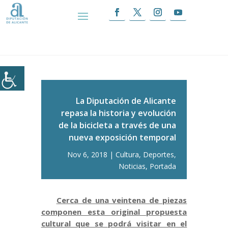
Inicio
|
La Diputación de Alicante repasa la
historia y evolución de la bicicleta a través de una
nueva exposición temporal
La Diputación de Alicante
repasa la historia y evolución
de la bicicleta a través de una
nueva exposición temporal
Nov 6, 2018
Cultura
,
Deportes
,
Noticias
,
Portada
Cerca de una veintena de piezas
componen esta original propuesta
cultural que se podrá visitar en el