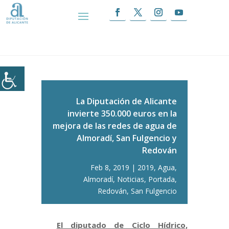
Inicio
|
La Diputación de Alicante invierte
350.000 euros en la mejora de las redes de agua de
Almoradí, San Fulgencio y Redován
La Diputación de Alicante
invierte 350.000 euros en la
mejora de las redes de agua de
Almoradí, San Fulgencio y
Redován
Feb 8, 2019
2019
,
Agua
,
Almoradí
,
Noticias
,
Portada
,
Redován
,
San Fulgencio
El diputado de Ciclo Hídrico,