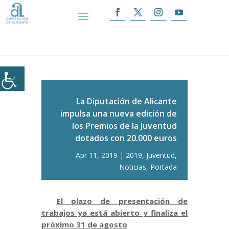
Inicio
|
La Diputación de Alicante impulsa una
nueva edición de los Premios de la Juventud
dotados con 20.000 euros
La Diputación de Alicante
impulsa una nueva edición de
los Premios de la Juventud
dotados con 20.000 euros
Apr 11, 2019
2019
,
Juventud
,
Noticias
,
Portada
El plazo de presentación de
trabajos ya está abierto y finaliza el
próximo 31 de agosto