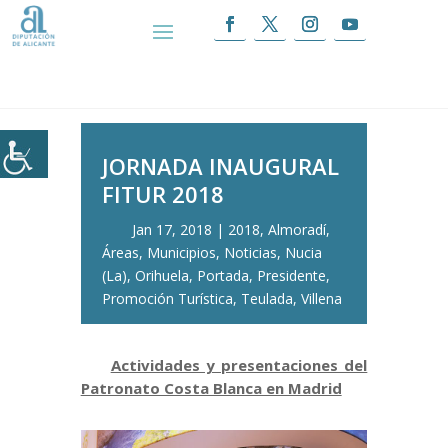
Inicio
|
JORNADA INAUGURAL FITUR 2018
JORNADA INAUGURAL
FITUR 2018
Jan 17, 2018
2018
,
Almoradí
,
Áreas
,
Municipios
,
Noticias
,
Nucia
(La)
,
Orihuela
,
Portada
,
Presidente
,
Promoción Turística
,
Teulada
,
Villena
Actividades y presentaciones del
Patronato Costa Blanca en Madrid