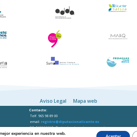
Aviso Legal
Mapa web
Contacto:
Telf. 965 98 89 00
email:
registro@diputacionalicante.es
CIF: P0300000G -Todos los derechos reservados
 mejor experiencia en nuestra web.
Aceptar