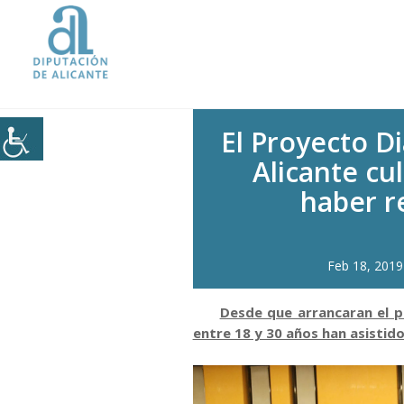
Inicio
|
El Proyecto Dialog-A de 
El Proyecto D
Alicante cul
haber r
Feb 18, 2019
Desde que arrancaran el p
entre 18 y 30 años han asistid