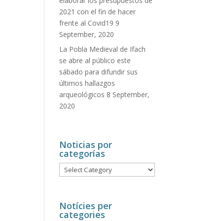
elaborar los presupuestos de
2021 con el fin de hacer
frente al Covid19
9
September, 2020
La Pobla Medieval de Ifach
se abre al público este
sábado para difundir sus
últimos hallazgos
arqueológicos
8 September,
2020
Noticias por
categorías
Noticias
por
categorías
Notícies per
categories