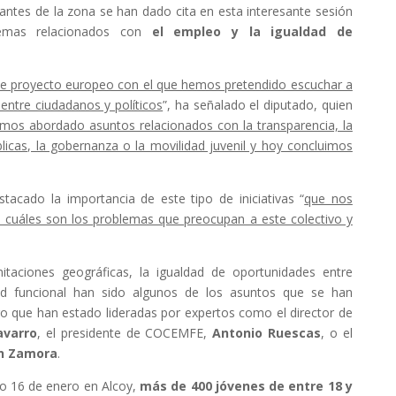
antes de la zona se han dado cita en esta interesante sesión
emas relacionados con
el empleo y la igualdad de
te proyecto europeo con el que hemos pretendido escuchar a
 entre ciudadanos y políticos
”, ha señalado el diputado, quien
mos abordado asuntos relacionados con la transparencia, la
licas, la gobernanza o la movilidad juvenil y hoy concluimos
stacado la importancia de este tipo de iniciativas “
que nos
cuáles son los problemas que preocupan a este colectivo y
imitaciones geográficas, la igualdad de oportunidades entre
ad funcional han sido algunos de los asuntos que se han
 que han estado lideradas por expertos como el director de
avarro
, el presidente de COCEMFE,
Antonio Ruescas
, o el
n Zamora
.
o 16 de enero en Alcoy,
más de 400 jóvenes de entre 18 y