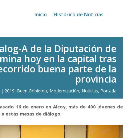
la Diputación de Alicante culmina hoy en la capital tras haber r
Inicio
Histórico de Noticias
ialog-A de la Diputación de
mina hoy en la capital tras
ecorrido buena parte de la
provincia
2019
,
Buen Gobierno
,
Modernización
,
Noticias
,
Portada
asado 16 de enero en Alcoy, más de 400 jóvenes de
o a estas mesas de diálogo