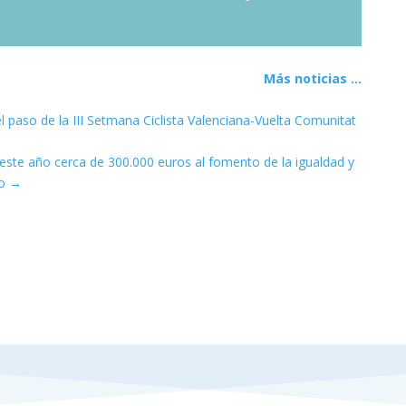
decrease
Player
Up/Down
volume.
Arrow
keys
to
Más noticias ...
increase
or
 paso de la III Setmana Ciclista Valenciana-Vuelta Comunitat
decrease
volume.
 este año cerca de 300.000 euros al fomento de la igualdad y
o
→