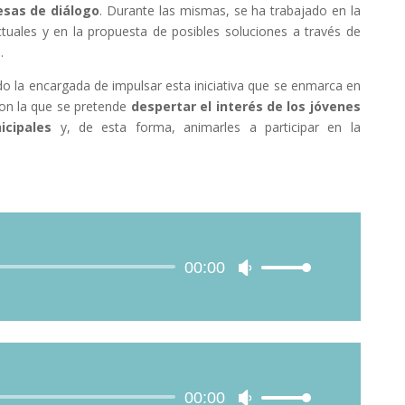
esas de diálogo
. Durante las mismas, se ha trabajado en la
ctuales y en la propuesta de posibles soluciones a través de
a
.
do la encargada de impulsar esta iniciativa que se enmarca en
n la que se pretende
despertar el interés de los jóvenes
icipales
y, de esta forma, animarles a participar en la
Audio
00:00
Use
Player
Up/Down
Arrow
keys
to
increase
or
Audio
00:00
Use