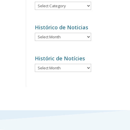
Notícies
per
categories
Histórico de Noticias
Histórico
de
Noticias
Históric de Notícies
Históric
de
Notícies