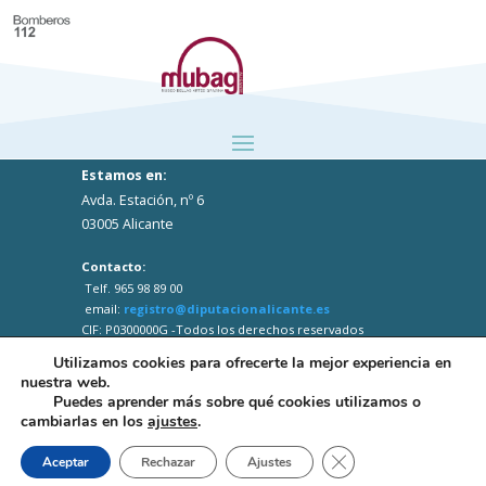
Estamos en:
Avda. Estación, nº 6
03005 Alicante
Contacto:
Telf. 965 98 89 00
email:
registro@diputacionalicante.es
CIF: P0300000G -Todos los derechos reservados
Utilizamos cookies para ofrecerte la mejor experiencia en
nuestra web.
Puedes aprender más sobre qué cookies utilizamos o
cambiarlas en los
ajustes
.
Close GDPR Cookie B
Aceptar
Rechazar
Ajustes
Web desarrollada por el Servicio Informática