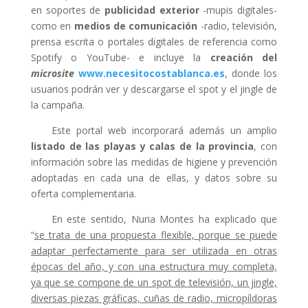
en soportes de
publicidad exterior
-mupis digitales-
como en
medios de comunicación
-radio, televisión,
prensa escrita o portales digitales de referencia como
Spotify o YouTube- e incluye la
creación del
microsite
www.necesitocostablanca.es
, donde los
usuarios podrán ver y descargarse el spot y el jingle de
la campaña.
Este portal web incorporará además un amplio
listado de las playas y calas de la provincia
, con
información sobre las medidas de higiene y prevención
adoptadas en cada una de ellas, y datos sobre su
oferta complementaria.
En este sentido, Nuria Montes ha explicado que
“
se trata de una propuesta flexible, porque se puede
adaptar perfectamente para ser utilizada en otras
épocas del año, y con una estructura muy completa,
ya que se compone de un spot de televisión, un jingle,
diversas piezas gráficas, cuñas de radio, micropíldoras