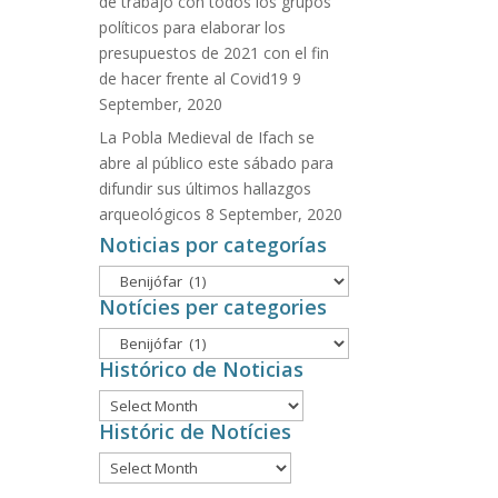
de trabajo con todos los grupos
políticos para elaborar los
presupuestos de 2021 con el fin
de hacer frente al Covid19
9
September, 2020
La Pobla Medieval de Ifach se
abre al público este sábado para
difundir sus últimos hallazgos
arqueológicos
8 September, 2020
Noticias por categorías
Noticias
por
Notícies per categories
categorías
Notícies
per
Histórico de Noticias
categories
Histórico
de
Históric de Notícies
Noticias
Históric
de